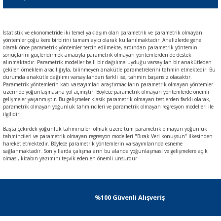
İstatistik ve ekonometride iki temel yaklaşım olan parametrik ve parametrik olmayan
yöntemler çoğu kere birbirini tamamlayıcı olarak kullanılmaktadır. Analizlerde genel
olarak önce parametrik yöntemler tercih edilmekte, ardından parametrik yöntemin
sonuçlarını güçlendirmek amacıyla parametrik olmayan yöntemlerden de destek
alınmaktadır. Parametrik modeller belli bir dağılıma uyduğu varsayılan bir anakütleden
çekilen örneklem aracılığıyla, bilinmeyen anakütle parametrelerini tahmin etmektedir. Bu
durumda anakütle dağılımı varsayılandan farklı ise, tahmin başarısız olacaktır.
Parametrik yöntemlerin katı varsayımları araştırmacıların parametrik olmayan yöntemler
üzerinde yoğunlaşmasına yol açmıştır. Böylece parametrik olmayan yöntemlerde önemli
gelişmeler yaşanmıştır. Bu gelişmeler klasik parametrik olmayan testlerden farklı olarak,
parametrik olmayan yoğunluk tahmincileri ve parametrik olmayan regresyon modelleri ile
ilgilidir.
Başta çekirdek yoğunluk tahmincileri olmak üzere tüm parametrik olmayan yoğunluk
tahmincileri ve parametrik olmayan regresyon modelleri "Bırak Veri konuşsun” ilkesinden
hareket etmektedir. Böylece parametrik yöntemlerin varsayımlarında esneme
sağlanmaktadır. Son yıllarda çalışmaların bu alanda yoğunlaşması ve gelişmelere açık
olması, kitabın yazımını teşvik eden en önemli unsurdur.
%100 Güvenli Alışveriş