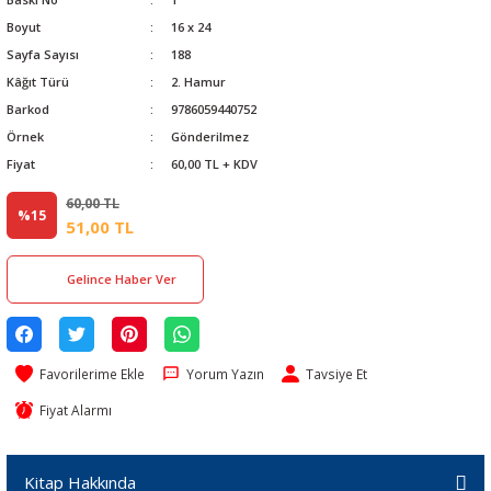
Boyut
16 x 24
Sayfa Sayısı
188
Kâğıt Türü
2. Hamur
Barkod
9786059440752
Örnek
Gönderilmez
Fiyat
60,00 TL + KDV
60,00 TL
%15
51,00 TL
Gelince Haber Ver
Yorum Yazın
Tavsiye Et
Fiyat Alarmı
Kitap Hakkında