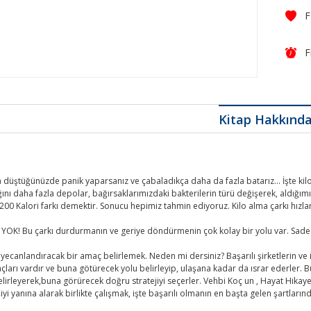
F
Kitap Hakkınd
a düştüğünüzde panik yaparsanız ve çabaladıkça daha da fazla batarız... İşte ki
ğını daha fazla depolar, bağırsaklarımızdaki bakterilerin türü değişerek, aldığı
 200 Kalori farkı demektir. Sonucu hepimiz tahmin ediyoruz. Kilo alma çarkı hızlan
YOK! Bu çarkı durdurmanın ve geriye döndürmenin çok kolay bir yolu var. Sadece
 heyecanlandıracak bir amaç belirlemek. Neden mi dersiniz? Başarılı şirketlerin v
çları vardır ve buna götürecek yolu belirleyip, ulaşana kadar da ısrar ederler. Bu
irleyerek,buna görürecek doğru stratejiyi seçerler. Vehbi Koç un ‚ Hayat Hikayem 
iyi yanına alarak birlikte çalışmak, işte başarılı olmanın en başta gelen şartların