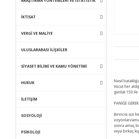
ARAŞTIRMA YÖNTEMLERİ VE İSTATİSTİK
İKTİSAT
VERGİ VE MALİYE
ULUSLARARASI İLİŞKİLER
SİYASET BİLİMİ VE KAMU YÖNETİMİ
Nasıl bataklığ
HUKUK
Vücut her aldı
günlük 150 ile
İLETİŞİM
PANİĞE GEREK 
Birincisi sizi
SOSYOLOJİ
vizyonları/ama
sonra amaç bel
veya birkaç kiş
PSİKOLOJİ