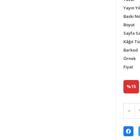
Yayın Yıl
Baskı N
Boyut
Sayfa Sa
Kâğıt Tü
Barkod
Örnek
Fiyat
%15