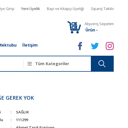
ye Girişi
Yeni Üyelik
Bayi ve Kitapçı Üyeliği
Sipariş Takibi
Alışveriş Sepetim
Ürün
-
Mektubu
İletişim
ĞE GEREK YOK
i
SAĞLIK
du
111299
Ahmet Tarık Ergüven