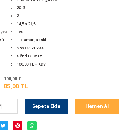
ı
2013
o
2
14,5 x 21,5
yısı
160
rü
1. Hamur, Renkli
9786055216566
Gönderilmez
100,00 TL + KDV
100,00 TL
85,00 TL
Sepete Ekle
Hemen Al