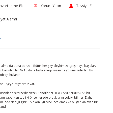
Yorum Yazın
Tavsiye Et
iyat Alarmı
a
lo alma da buna benzer! Bütün her şey aleyhimize çalışmaya başalar.
mız besinlerden % 10 daha fazla enerji kazanma yoluna giderler. Bu
dıkça hızlanır.
 3 Şeye ihtiyacımız Var.
e insanların sırrı nedir sizce? Kendilerini HEYECANLANDIRACAK bir
nu yaparken tabii ki önce nerede olduklarını çok iyi bilirler. Daha
inde dediği gibi: ...bir konuyu iyice incelemek ve o işten anlayan bir
dandır.