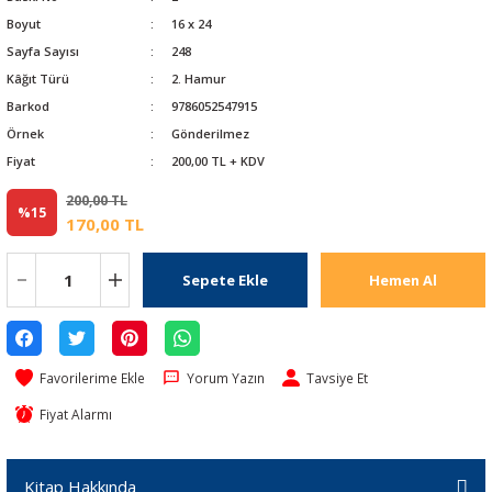
Boyut
16 x 24
Sayfa Sayısı
248
Kâğıt Türü
2. Hamur
Barkod
9786052547915
Örnek
Gönderilmez
Fiyat
200,00 TL + KDV
200,00 TL
%15
170,00 TL
Sepete Ekle
Hemen Al
Yorum Yazın
Tavsiye Et
Fiyat Alarmı
Kitap Hakkında