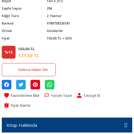
Boyut
14,5 x 21,5
Sayfa Sayısı
296
Kâğıt Türü
2. Hamur
Barkod
9789758326181
Örnek
Gönderilir
Fiyat
150,00 TL + KDV
150,00 TL
%15
127,50 TL
Gelince Haber Ver
Yorum Yazın
Tavsiye Et
Fiyat Alarmı
Kitap Hakkında