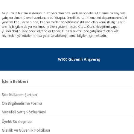
Günümüz turizm sektörünün ihtiyacı olan orta kademe yönetici eğitimine bir kaynak
çalışma olmak üzere hazırlanan bu kitapta, öncelikle, kat hizmetleri departmanındaki
yönetsel konular yanında, kat hizmetleri yöneticisinin ihtiyacı olan konu ile ilgili çeşitli
teknik bilgilere de yer verilmesine özen gösterilmiştir. Kitap, Otelcilik eğitimi yapan
yüksekokul düzeyindeki öğrenciler kadar, turizm sektöründe çalışmakta olan kat
hizmetleri yöneticilerinin da yararlanabileceği temel bilgileri içermektedir.
%100 Güvenli Alışveriş
İşlem Rehberi
Site Kullanım Şartları
Ön Bilgilendirme Formu
Mesafeli Satış Sözleşmesi
Üyelik Sözleşmesi
Gizlilik ve Güvenlik Politikası