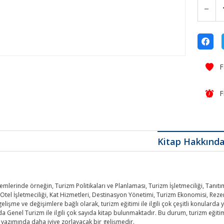
F
Kitap Hakkınd
mlerinde örneğin, Turizm Politikaları ve Planlaması, Turizm İşletmeciliği, Tanıtım
 Otel İşletmeciliği, Kat Hizmetleri, Destinasyon Yönetimi, Turizm Ekonomisi, Rez
elişme ve değişimlere bağlı olarak, turizm eğitimi ile ilgili çok çeşitli konular
a Genel Turizm ile ilgili çok sayıda kitap bulunmaktadır. Bu durum, turizm eğitim
p yazımında daha iyiye zorlayacak bir gelişmedir.