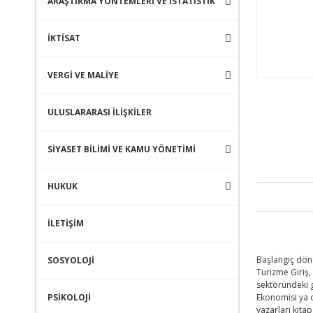
ARAŞTIRMA YÖNTEMLERİ VE İSTATİSTİK
İKTİSAT
VERGİ VE MALİYE
ULUSLARARASI İLİŞKİLER
SİYASET BİLİMİ VE KAMU YÖNETİMİ
HUKUK
İLETİŞİM
Başlangıç döne
SOSYOLOJİ
Turizme Giriş,
sektöründeki g
PSİKOLOJİ
Ekonomisi ya d
yazarları kita