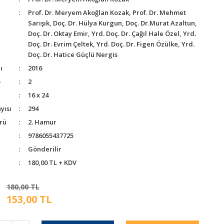
Prof. Dr. Meryem Akoğlan Kozak, Prof. Dr. Mehmet
Sarışık, Doç. Dr. Hülya Kurgun, Doç. Dr.Murat Azaltun,
Doç. Dr. Oktay Emir, Yrd. Doç. Dr. Çağıl Hale Özel, Yrd.
Doç. Dr. Evrim Çeltek, Yrd. Doç. Dr. Figen Özülke, Yrd.
Doç. Dr. Hatice Güçlü Nergis
ı
2016
o
2
16 x 24
yısı
294
rü
2. Hamur
9786055437725
Gönderilir
180,00 TL + KDV
180,00 TL
153,00 TL