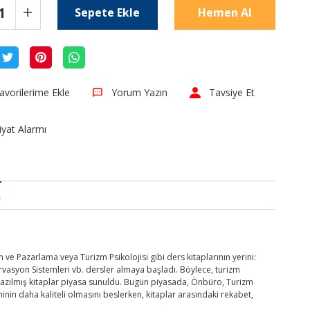
Sepete Ekle
Hemen Al
Yorum Yazın
Tavsiye Et
iyat Alarmı
a
 ve Pazarlama veya Turizm Psikolojisi gibi ders kitaplarının yerini:
ervasyon Sistemleri vb. dersler almaya başladı. Böylece, turizm
da yazılmış kitaplar piyasa sunuldu. Bugün piyasada, Önbüro, Turizm
inin daha kaliteli olmasını beslerken, kitaplar arasındaki rekabet,