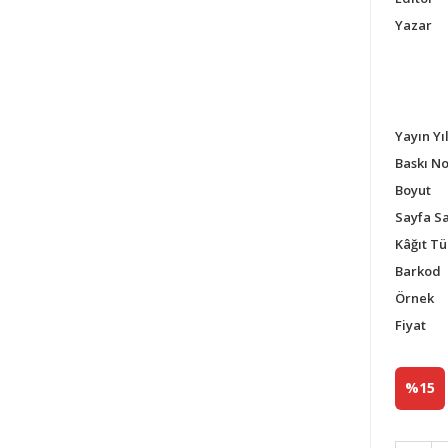
Yazar
Yayın Yıl
Baskı N
Boyut
Sayfa Sa
Kâğıt Tü
Barkod
Örnek
Fiyat
%15