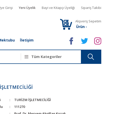
ye Girişi
Yeni Üyelik
Bayi ve Kitapçı Üyeliği
Sipariş Takibi
Alışveriş Sepetim
Ürün
-
Mektubu
İletişim
İŞLETMECİLİĞİ
i
TURİZM İŞLETMECİLİĞİ
du
111270
Prof. Dr. Meryem Akoğlan Kozak