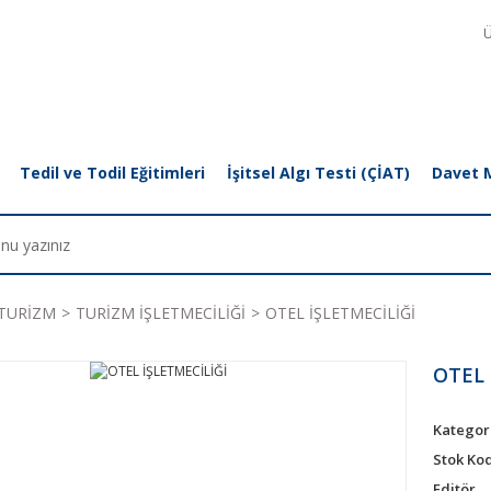
Ü
Tedil ve Todil Eğitimleri
İşitsel Algı Testi (ÇİAT)
Davet 
TURİZM
TURİZM İŞLETMECİLİĞİ
OTEL İŞLETMECİLİĞİ
OTEL 
Kategor
Stok Ko
Editör