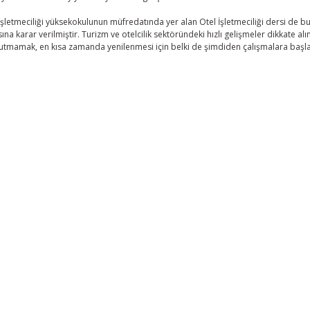
işletmeciliği yüksekokulunun müfredatında yer alan Otel İşletmeciliği dersi de b
asına karar verilmiştir. Turizm ve otelcilik sektöründeki hızlı gelişmeler dikkate a
utmamak, en kısa zamanda yenilenmesi için belki de şimdiden çalışmalara baş