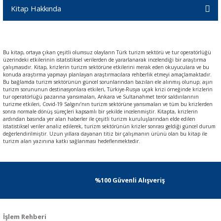
Kitap Hakkında
Bu kitap, ortaya çıkan çeşitli olumsuz olayların Türk turizm sektörü ve tur operatörlüğü
üzerindeki etkilerinin istatistiksel verilerden de yararlanarak incelendiği bir araştırma
çalışmasıdır. Kitap, krizlerin turizm sektörüne etkilerini merak eden okuyuculara ve bu
konuda araştırma yapmayı planlayan araştırmacılara rehberlik etmeyi amaçlamaktadır.
Bu bağlamda turizm sektörünün güncel sorunlarından bazıları ele alınmış olunup; aşırı
turizm sorununun destinasyonlara etkileri, Türkiye-Rusya uçak krizi örneğinde krizlerin
tur operatörlüğü pazarına yansımaları, Ankara ve Sultanahmet terör saldırılarının
turizme etkileri, Covid-19 Salgını’nın turizm sektörüne yansımaları ve tüm bu krizlerden
sonra normale dönüş süreçleri kapsamlı bir şekilde incelenmiştir. Kitapta, krizlerin
ardından basında yer alan haberler ile çeşitli turizm kuruluşlarından elde edilen
istatistiksel veriler analiz edilerek, turizm sektörünün krizler sonrası geldiği güncel durum
değerlendirilmiştir. Uzun yıllara dayanan titiz bir çalışmanın ürünü olan bu kitap ile
turizm alan yazınına katkı sağlanması hedeflenmektedir.
%100 Güvenli Alışveriş
İşlem Rehberi