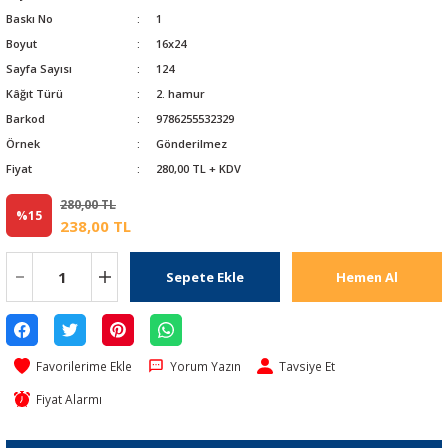
Baskı No
1
Boyut
16x24
Sayfa Sayısı
124
Kâğıt Türü
2. hamur
Barkod
9786255532329
Örnek
Gönderilmez
Fiyat
280,00 TL + KDV
280,00 TL
%15
238,00 TL
Sepete Ekle
Hemen Al
Yorum Yazın
Tavsiye Et
Fiyat Alarmı