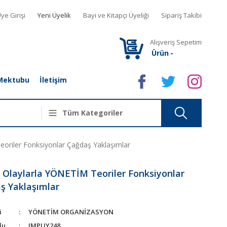
ye Girişi
Yeni Üyelik
Bayi ve Kitapçı Üyeliği
Sipariş Takibi
Alışveriş Sepetim
Ürün
-
Mektubu
İletişim
oriler Fonksiyonlar Çağdaş Yaklaşımlar
 Olaylarla YÖNETİM Teoriler Fonksiyonlar
ş Yaklaşımlar
i
YÖNETİM ORGANİZASYON
du
JMPUY248