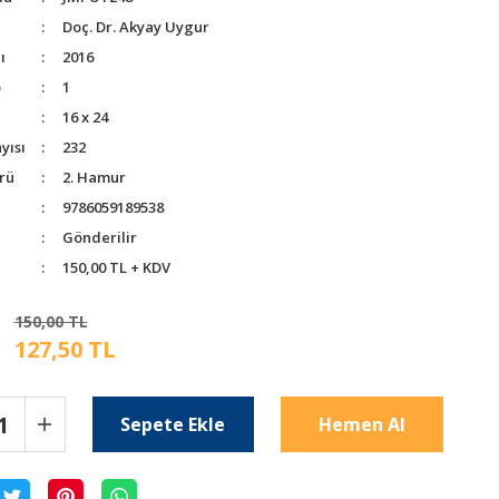
Doç. Dr. Akyay Uygur
ı
2016
o
1
16 x 24
yısı
232
rü
2. Hamur
9786059189538
Gönderilir
150,00 TL + KDV
150,00 TL
127,50 TL
Sepete Ekle
Hemen Al