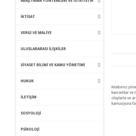
ARAŞTIRMA YÖNTEMLERİ VE İSTATİSTİK
İKTİSAT
VERGİ VE MALİYE
ULUSLARARASI İLİŞKİLER
SİYASET BİLİMİ VE KAMU YÖNETİMİ
HUKUK
Kitabımız yöne
kavramlar ve t
İLETİŞİM
olaylarla ve a
kamuoyuna fay
SOSYOLOJİ
PSİKOLOJİ