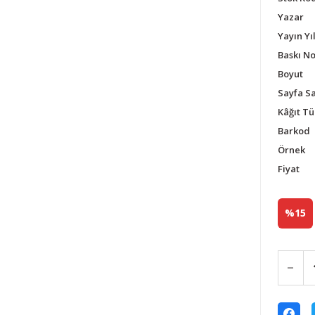
Yazar
Yayın Yıl
Baskı N
Boyut
Sayfa Sa
Kâğıt Tü
Barkod
Örnek
Fiyat
%15