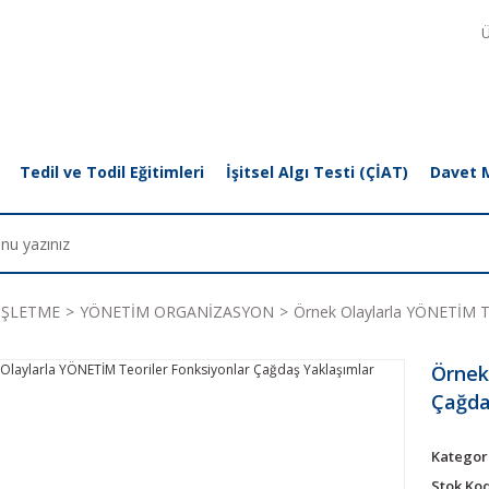
Ü
Tedil ve Todil Eğitimleri
İşitsel Algı Testi (ÇİAT)
Davet 
İŞLETME
YÖNETİM ORGANİZASYON
Örnek Olaylarla YÖNETİM Te
Örnek
Çağda
Kategor
Stok Ko