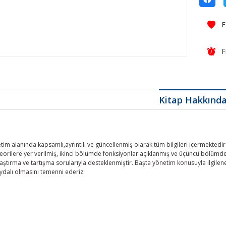
F
Kitap Hakkınd
tim alanında kapsamlı,ayrıntılı ve güncellenmiş olarak tüm bilgileri içermekte
eorilere yer verilmiş, ikinci bölümde fonksiyonlar açıklanmış ve üçüncü bölümd
raştırma ve tartışma sorularıyla desteklenmiştir. Başta yönetim konusuyla ilgilen
dalı olmasını temenni ederiz.