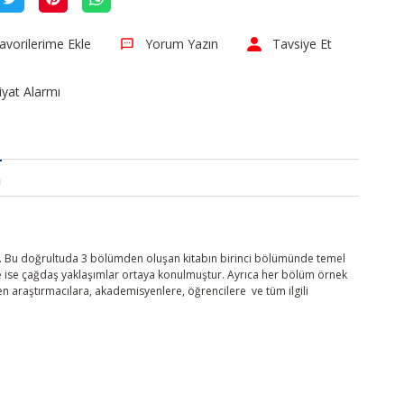
Yorum Yazın
Tavsiye Et
iyat Alarmı
a
dir. Bu doğrultuda 3 bölümden oluşan kitabın birinci bölümünde temel
e ise çağdaş yaklaşımlar ortaya konulmuştur. Ayrıca her bölüm örnek
en araştırmacılara, akademisyenlere, öğrencilere ve tüm ilgili