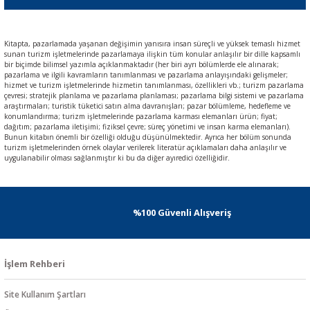
Kitapta, pazarlamada yaşanan değişimin yanısıra insan süreçli ve yüksek temaslı hizmet
sunan turizm işletmelerinde pazarlamaya ilişkin tüm konular anlaşılır bir dille kapsamlı
bir biçimde bilimsel yazımla açıklanmaktadır (her biri ayrı bölümlerde ele alınarak;
pazarlama ve ilgili kavramların tanımlanması ve pazarlama anlayışındaki gelişmeler;
hizmet ve turizm işletmelerinde hizmetin tanımlanması, özellikleri vb.; turizm pazarlama
çevresi; stratejik planlama ve pazarlama planlaması; pazarlama bilgi sistemi ve pazarlama
araştırmaları; turistik tüketici satın alma davranışları; pazar bölümleme, hedefleme ve
konumlandırma; turizm işletmelerinde pazarlama karması elemanları ürün; fiyat;
dağıtım; pazarlama iletişimi; fiziksel çevre; süreç yönetimi ve insan karma elemanları).
Bunun kitabın önemli bir özelliği olduğu düşünülmektedir. Ayrıca her bölüm sonunda
turizm işletmelerinden örnek olaylar verilerek literatür açıklamaları daha anlaşılır ve
uygulanabilir olması sağlanmıştır ki bu da diğer ayıredici özelliğidir.
%100 Güvenli Alışveriş
İşlem Rehberi
Site Kullanım Şartları