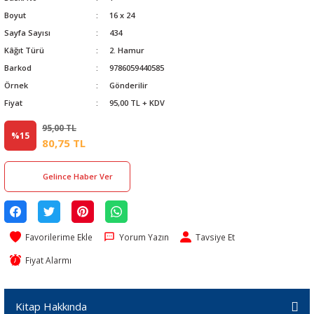
Boyut
16 x 24
Sayfa Sayısı
434
Kâğıt Türü
2. Hamur
Barkod
9786059440585
Örnek
Gönderilir
Fiyat
95,00 TL + KDV
95,00 TL
%15
80,75 TL
Gelince Haber Ver
Yorum Yazın
Tavsiye Et
Fiyat Alarmı
Kitap Hakkında