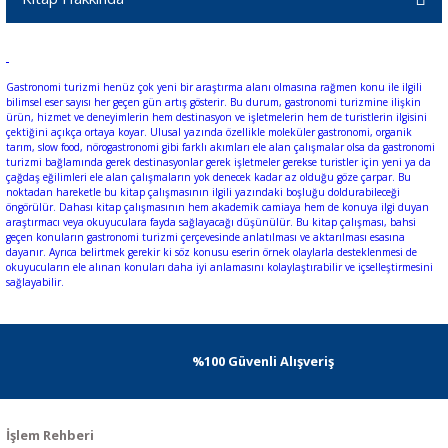
Gastronomi turizmi henüz çok yeni bir araştırma alanı olmasına rağmen konu ile ilgili
bilimsel eser sayısı her geçen gün artış gösterir. Bu durum, gastronomi turizmine ilişkin
ürün, hizmet ve deneyimlerin hem destinasyon ve işletmelerin hem de turistlerin ilgisini
çektiğini açıkça ortaya koyar. Ulusal yazında özellikle moleküler gastronomi, organik
tarım, slow food, nörogastronomi gibi farklı akımları ele alan çalışmalar olsa da gastronomi
turizmi bağlamında gerek destinasyonlar gerek işletmeler gerekse turistler için yeni ya da
çağdaş eğilimleri ele alan çalışmaların yok denecek kadar az olduğu göze çarpar. Bu
noktadan hareketle bu kitap çalışmasının ilgili yazındaki boşluğu doldurabileceği
öngörülür. Dahası kitap çalışmasının hem akademik camiaya hem de konuya ilgi duyan
araştırmacı veya okuyuculara fayda sağlayacağı düşünülür. Bu kitap çalışması, bahsi
geçen konuların gastronomi turizmi çerçevesinde anlatılması ve aktarılması esasına
dayanır. Ayrıca belirtmek gerekir ki söz konusu eserin örnek olaylarla desteklenmesi de
okuyucuların ele alınan konuları daha iyi anlamasını kolaylaştırabilir ve içselleştirmesini
sağlayabilir.
%100 Güvenli Alışveriş
İşlem Rehberi