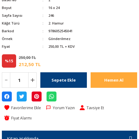
Boyut
16 x 24
Sayfa Sayısı
246
Kâğıt Türü
2. Hamur
Barkod
9786052545041
Örnek
Gönderilmez
Fiyat
250,00 TL + KDV
250,00 TL
%15
212,50 TL
Sepete Ekle
Hemen Al
Yorum Yazın
Tavsiye Et
Fiyat Alarmı
Kitap Hakkında