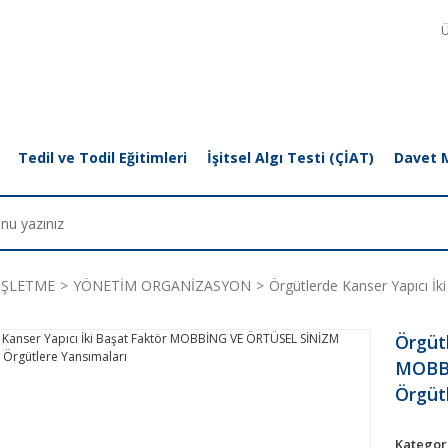
Ü
Tedil ve Todil Eğitimleri
İşitsel Algı Testi (ÇİAT)
Davet 
İŞLETME
YÖNETİM ORGANİZASYON
Örgütlerde Kanser Yapıcı 
Örgütl
MOBBİ
Örgüt
Kategor