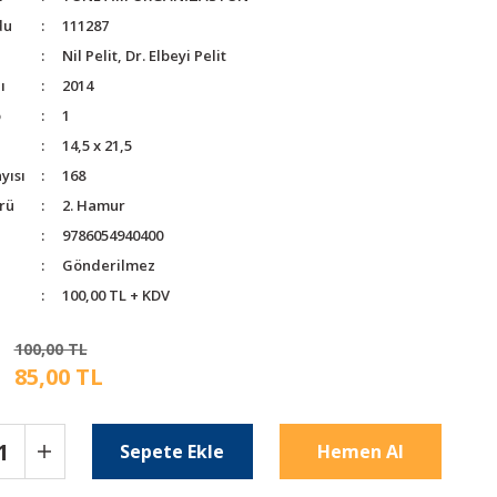
du
111287
Nil Pelit, Dr. Elbeyi Pelit
ı
2014
o
1
14,5 x 21,5
yısı
168
rü
2. Hamur
9786054940400
Gönderilmez
100,00 TL + KDV
100,00 TL
85,00 TL
Sepete Ekle
Hemen Al