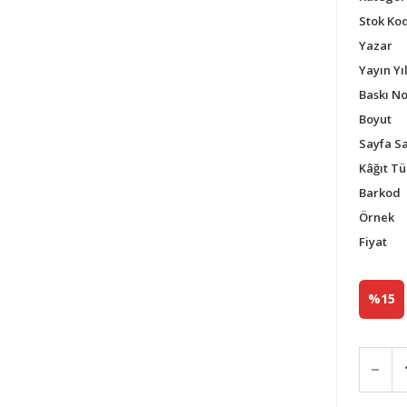
Stok Ko
Yazar
Yayın Yıl
Baskı N
Boyut
Sayfa Sa
Kâğıt Tü
Barkod
Örnek
Fiyat
%15