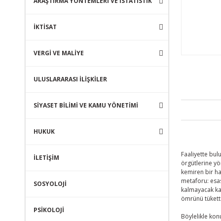
ARAŞTIRMA YÖNTEMLERİ VE İSTATİSTİK
İKTİSAT
VERGİ VE MALİYE
ULUSLARARASI İLİŞKİLER
SİYASET BİLİMİ VE KAMU YÖNETİMİ
HUKUK
Faaliyette bul
İLETİŞİM
örgütlerine yön
kemiren bir ha
metaforu: esas
SOSYOLOJİ
kalmayacak ka
ömrünü tüketti
PSİKOLOJİ
Böylelikle kon