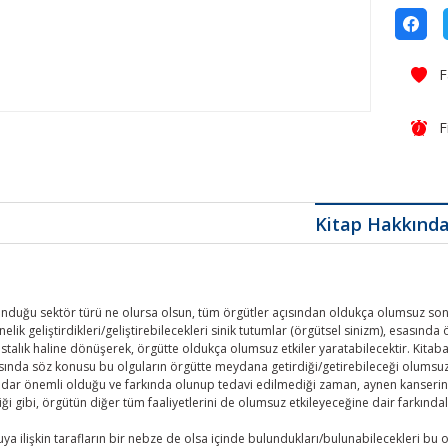
F
Kitap Hakkınd
unduğu sektör türü ne olursa olsun, tüm örgütler açısından oldukça olumsuz sonu
elik geliştirdikleri/geliştirebilecekleri sinik tutumlar (örgütsel sinizm), esasında 
stalık haline dönüşerek, örgütte oldukça olumsuz etkiler yaratabilecektir. Kitab
ında söz konusu bu olguların örgütte meydana getirdiği/getirebileceği olumsuz e
dar önemli olduğu ve farkında olunup tedavi edilmediği zaman, aynen kanserin 
ği gibi, örgütün diğer tüm faaliyetlerini de olumsuz etkileyeceğine dair farkındal
uya ilişkin tarafların bir nebze de olsa içinde bulundukları/bulunabilecekleri b