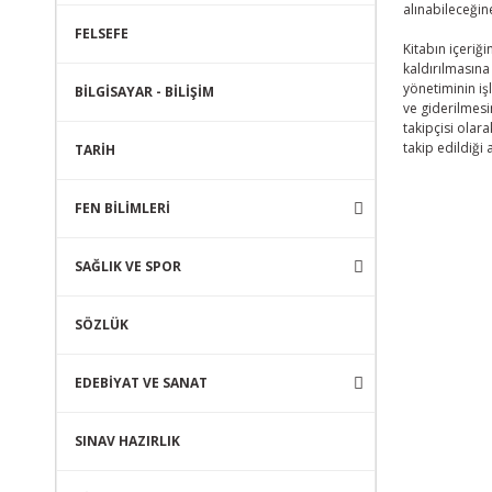
alınabileceğin
FELSEFE
Kitabın içeriğ
kaldırılmasına
yönetiminin iş
BİLGİSAYAR - BİLİŞİM
ve giderilmesi
takipçisi olar
takip edildiği 
TARİH
FEN BİLİMLERİ
SAĞLIK VE SPOR
SÖZLÜK
EDEBİYAT VE SANAT
SINAV HAZIRLIK