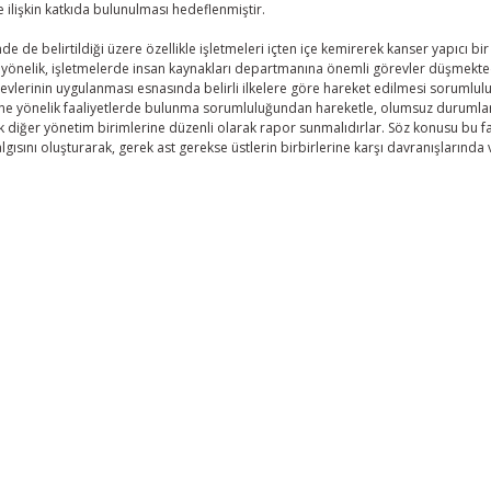
e ilişkin katkıda bulunulması hedeflenmiştir.
inde de belirtildiği üzere özellikle işletmeleri içten içe kemirerek kanser yapıcı 
 yönelik, işletmelerde insan kaynakları departmanına önemli görevler düşmekted
levlerinin uygulanması esnasında belirli ilkelere göre hareket edilmesi soruml
ne yönelik faaliyetlerde bulunma sorumluluğundan hareketle, olumsuz durumlara
ak diğer yönetim birimlerine düzenli olarak rapor sunmalıdırlar. Söz konusu bu fa
algısını oluşturarak, gerek ast gerekse üstlerin birbirlerine karşı davranışlarında 