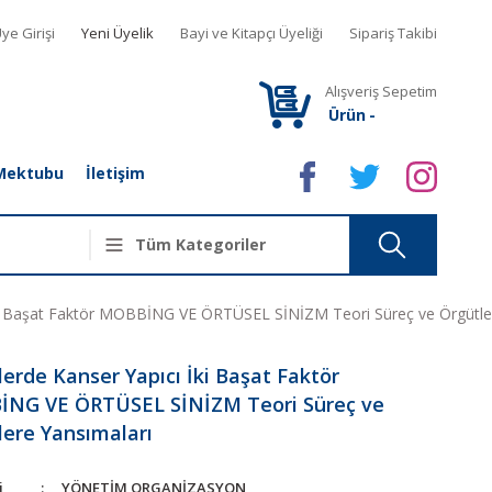
ye Girişi
Yeni Üyelik
Bayi ve Kitapçı Üyeliği
Sipariş Takibi
Alışveriş Sepetim
Ürün
-
Mektubu
İletişim
İki Başat Faktör MOBBİNG VE ÖRTÜSEL SİNİZM Teori Süreç ve Örgütle
erde Kanser Yapıcı İki Başat Faktör
NG VE ÖRTÜSEL SİNİZM Teori Süreç ve
lere Yansımaları
i
YÖNETİM ORGANİZASYON