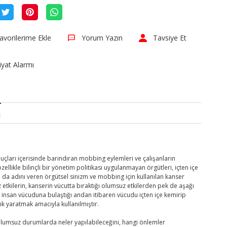
Yorum Yazın
Tavsiye Et
iyat Alarmı
a
çları içerisinde barındıran mobbing eylemleri ve çalışanların
özellikle bilinçli bir yönetim politikası uygulanmayan örgütleri, içten içe
a da adını veren örgütsel sinizm ve mobbing için kullanılan kanser
tkilerin, kanserin vücutta bıraktığı olumsuz etkilerden pek de aşağı
insan vücuduna bulaştığı andan itibaren vücudu içten içe kemirip
ık yaratmak amacıyla kullanılmıştır.
u olumsuz durumlarda neler yapılabileceğini, hangi önlemler