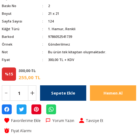
Baskı No
2
Boyut
21 x 21
Sayfa Sayısı
124
Kâğıt Türü
1. Hamur, Renkli
Barkod
9786052541739
Örnek
Gönderilmez
Not
Bu ürün tek kitaptan oluşmaktadır.
Fiyat
300,00 TL + KDV
300,00 TL
%15
255,00 TL
Sepete Ekle
Hemen Al
Yorum Yazın
Tavsiye Et
Fiyat Alarmı