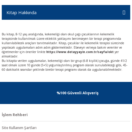
Kitap Hakkında
Bu kitap, 8-12 yaş aralığında, kekemeliği olan okul çağı çocuklarının kekemelik
terapisinde kullanılmak üzere eklektik yaklaşımı benimseyen bir terapi programında
kullanılabilecek araçları tanıtmaktadır. Kitap, çocuklar ile kekemelik terapisi sürecinde
yapılacak uygulamaları adım adım göstermektedir. Ebeveyn ve/veya bakım verenler ve
öğretmenler için öneriler linkte
https://www.detayyayin.com.tr/sayfa/okt
yer
almaktadır.
Bu kitapta verilen uygulamalar, kekemeliği olan bir grup (6-8 kişilik) çocuğa, günde 41/2
saat olmak üzere 10 günde (5+5) yoğunlaştırılmış program olarak sunulabileceği gibi, 45-
60 dakikalık seanslar şeklinde birebir terapi programı olarak da uygulanabilmektedir.
%100 Güvenli Alışveriş
İşlem Rehberi
Site Kullanım Şartları