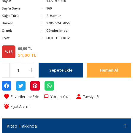
Boyut
13,50 x 19,50
Sayfa Sayısı
160
Kâğıt Türü
2. Hamur
Barkod
9786052457856
Örnek
Gönderilmez
Fiyat
60,00 TL + KDV
60,00 TL
%15
51,00 TL
Sepete Ekle
Hemen Al
Yorum Yazın
Tavsiye Et
Fiyat Alarmı
Kitap Hakkında