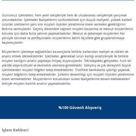
Günümüz işletmeleri, hem yerel rakipleriyle hem de uluslararası rakipleriyle yarışmak
zorundadırlar. İşletmeler faaliyetlerini sürdürebilmek için düşük maliyetli, yüksek kaliteli
ürünler üretmenin yanı sıra müşteri ilişkileri yönetimine önem vermeleri gerektiğinin
farkına varmışlardır. Geçmiş dönemlere rağmen müşteri kazanma ve mevcut müşterilerini
koruma için daha fazla yatırım yapmaktadırlar. Mevcut ve potansiyel müşterileri her
yönüyle tanımak ve portföyündeki müşterilerini belirli ölçütlere göre gruplandırmaya
başlamışlardır.
Müşterilerin işletmeye sağladıkları kazançlarla birlikte katlanılan maliyet ve riskleri de
analiz etmek istemektedirler. İşletmeler, geleneksel ürün karlığı analizleriyle ile birlikte
müşteri karlığını analiz yapmaya ihtiyaç duymuşlardır. Teknolojideki gelişmeler, hızlı bir
şekilde sosyo-kültürel ve ekonomik alanlara girmektedir. Gelişmiş ve çok deneyimli büyük
işletmelerden müşteri bilgileri talep etmektedirler. Özellikle bankalarla işbirliği yaparak,
müşteri bilgilerini talep etmektedirler. Şirketin devamlılığı için müşteri ilişkileri yönetimine
önem vermektedirler. Müşterilerini korudukları sürece faaliyetlerine devam edebilecekleri
biliciyle müşteri karlılık analizi yapmaktadırlar.
%100 Güvenli Alışveriş
İşlem Rehberi