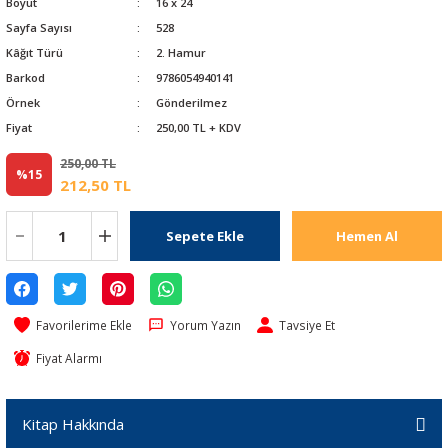
Boyut
16 x 24
Sayfa Sayısı
528
Kâğıt Türü
2. Hamur
Barkod
9786054940141
Örnek
Gönderilmez
Fiyat
250,00 TL + KDV
250,00 TL
%15
212,50 TL
Sepete Ekle
Hemen Al
Yorum Yazın
Tavsiye Et
Fiyat Alarmı
Kitap Hakkında