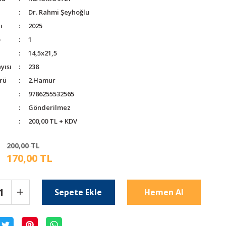
Dr. Rahmi Şeyhoğlu
ı
2025
o
1
14,5x21,5
yısı
238
rü
2.Hamur
9786255532565
Gönderilmez
200,00 TL + KDV
200,00 TL
170,00 TL
Sepete Ekle
Hemen Al