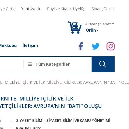
ye Girişi
Yeni Üyelik
Bayi ve Kitapçı Üyeliği
Sipariş Takibi
Alışveriş Sepetim
Ürün
-
Mektubu
İletişim
 MİLLİYETÇİLİK VE İLK MİLLİYETÇİLİKLER: AVRUPA’NIN “BATI” OL
NİTE, MİLLİYETÇİLİK VE İLK
YETÇİLİKLER: AVRUPA’NIN “BATI” OLUŞU
i
SİYASET BİLİMİ
,
SİYASET BİLİMİ VE KAMU YÖNETİMİ
du
RBAUMU972Y