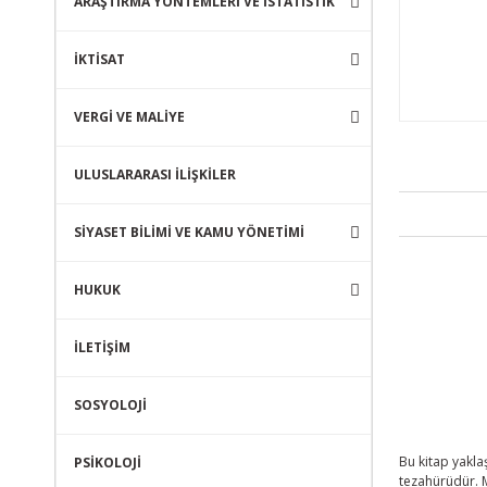
ARAŞTIRMA YÖNTEMLERİ VE İSTATİSTİK
İKTİSAT
VERGİ VE MALİYE
ULUSLARARASI İLİŞKİLER
SİYASET BİLİMİ VE KAMU YÖNETİMİ
HUKUK
İLETİŞİM
SOSYOLOJİ
Bu kitap yakla
PSİKOLOJİ
tezahürüdür. M