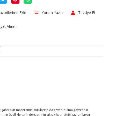
Yorum Yazın
Tavsiye Et
iyat Alarmı
a
ve şahsi fikir maceramın sorularına da cevap bulma gayretinin
n özellikle tarih derslerimin sık sık hatırlattığı kavramlardır.