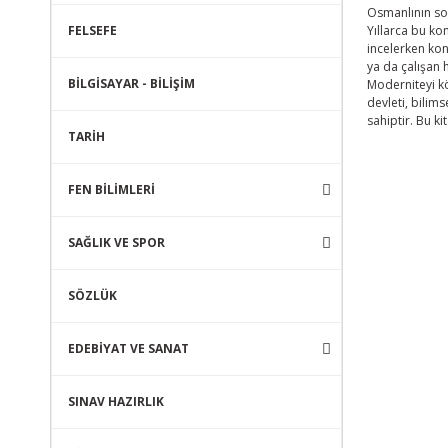
Osmanlının son
FELSEFE
Yıllarca bu ko
incelerken kon
ya da çalışan 
BİLGİSAYAR - BİLİŞİM
Moderniteyi kö
devleti, bilim
sahiptir. Bu 
TARİH
FEN BİLİMLERİ
SAĞLIK VE SPOR
SÖZLÜK
EDEBİYAT VE SANAT
SINAV HAZIRLIK