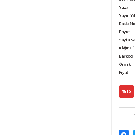
Yazar
Yayın Yıl
Baskı N
Boyut
Sayfa Sa
Kâğıt Tü
Barkod
Örnek
Fiyat
%15