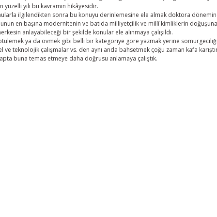
 yüzelli yılı bu kavramın hikâyesidir.
nularla ilgilendikten sonra bu konuyu derinlemesine ele almak doktora dönemin
unun en başına modernitenin ve batıda milliyetçilik ve millî kimliklerin doğuşuna
herkesin anlayabileceği bir şekilde konular ele alınmaya çalışıldı.
tülemek ya da övmek gibi belli bir kategoriye göre yazmak yerine sömürgeciliği 
sel ve teknolojik çalışmalar vs. den aynı anda bahsetmek çoğu zaman kafa karıştır
kitapta buna temas etmeye daha doğrusu anlamaya çalıştık.