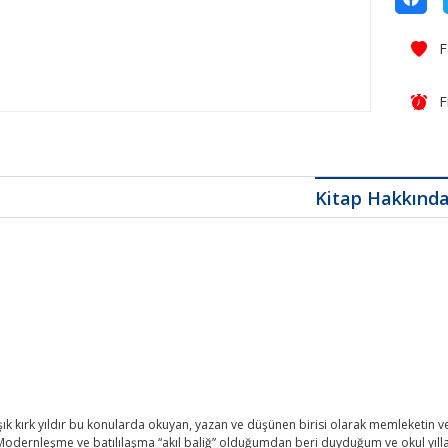
F
Kitap Hakkınd
şık kırk yıldır bu konularda okuyan, yazan ve düşünen birisi olarak memleketin 
odernleşme ve batılılaşma “akıl baliğ” olduğumdan beri duyduğum ve okul yıllarımı