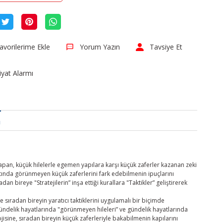
Yorum Yazın
Tavsiye Et
iyat Alarmı
a
pan, küçük hilelerle egemen yapılara karşı küçük zaferler kazanan zeki
atında görünmeyen küçük zaferlerini fark edebilmenin ipuçlarını
n bireye "Stratejilerin” inşa ettiği kurallara "Taktikler” geliştirerek
sıradan bireyin yaratıcı taktiklerini uygulamalı bir biçimde
ündelik hayatlarında "görünmeyen hileleri” ve gündelik hayatlarında
jisine, sıradan bireyin küçük zaferleriyle bakabilmenin kapılarını