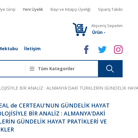
ye Girişi
Yeni Üyelik
Bayi ve Kitapçı Üyeliği
Sipariş Takibi
Alışveriş Sepetim
Ürün
-
Mektubu
İletişim
JİSİYLE BİR ANALİZ : ALMANYA'DAKİ TÜRKLERİN GÜNDELİK HAYA
EAL de CERTEAU'NUN GÜNDELİK HAYAT
LOJİSİYLE BİR ANALİZ : ALMANYA'DAKİ
ERİN GÜNDELİK HAYAT PRATİKLERİ VE
İKLER