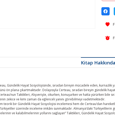
F
Kitap Hakkınd
eau, Gündelik Hayat Sosyolojisinde, sıradan bireyin mücadele eden, kurnazlık ya
nünü ön plana çıkartmaktadır. Dolayısıyla Certeau, sıradan bireyin gündelik hay
rteau’nun Taktikleri, Alışverişte, okurken, konuşurken ve hatta yürürken bile sırada
enin zekice ve kimi zaman da eğlenceli yanını görebilmeyi vadetmektedir.
m teorik bir Gündelik Hayat Sosyolojisi incelemesi hem de Certeau’dan hareketle 
ürkiyeliler üzerinde inceleme imkânı sunmaktadır. Almanya’daki Türkiyelilerin g
elerinin ve kalabilmelerinin yollarını sağlayan” Taktikleri, Gündelik Hayat Sosyolo