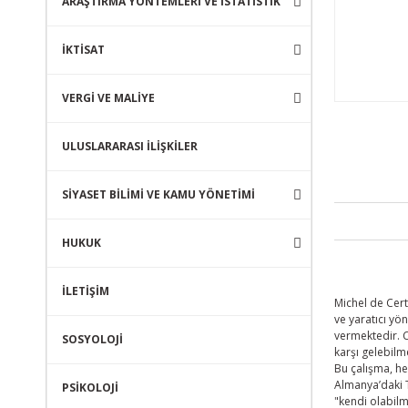
ARAŞTIRMA YÖNTEMLERİ VE İSTATİSTİK
İKTİSAT
VERGİ VE MALİYE
ULUSLARARASI İLİŞKİLER
SİYASET BİLİMİ VE KAMU YÖNETİMİ
HUKUK
İLETİŞİM
Michel de Cert
ve yaratıcı yö
vermektedir. Ce
SOSYOLOJİ
karşı gelebilm
Bu çalışma, he
Almanya’daki T
PSİKOLOJİ
"kendi olabilm