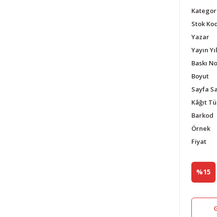
Kategor
Stok Ko
Yazar
Yayın Yıl
Baskı N
Boyut
Sayfa Sa
Kâğıt Tü
Barkod
Örnek
Fiyat
%15
G