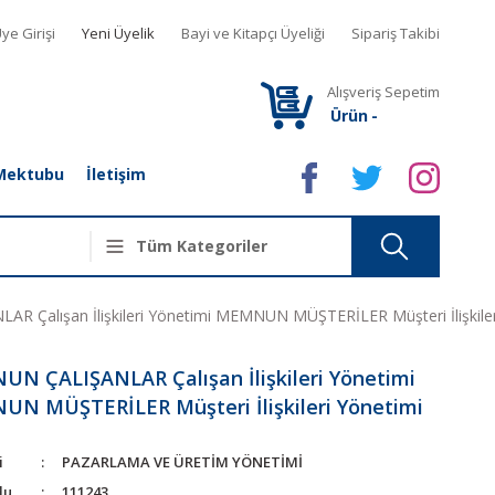
ye Girişi
Yeni Üyelik
Bayi ve Kitapçı Üyeliği
Sipariş Takibi
Alışveriş Sepetim
Ürün
-
Mektubu
İletişim
 Çalışan İlişkileri Yönetimi MEMNUN MÜŞTERİLER Müşteri İlişkiler
N ÇALIŞANLAR Çalışan İlişkileri Yönetimi
N MÜŞTERİLER Müşteri İlişkileri Yönetimi
i
PAZARLAMA VE ÜRETİM YÖNETİMİ
du
111243