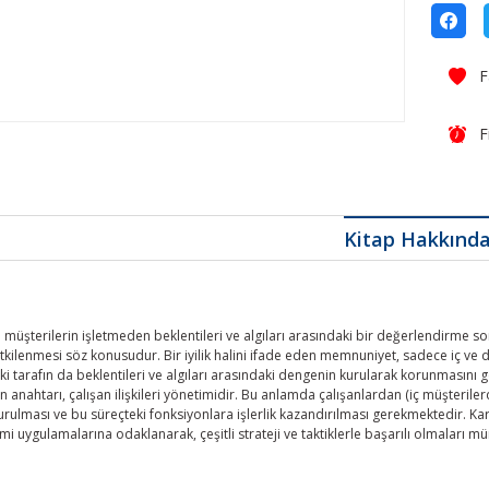
F
Kitap Hakkınd
e müşterilerin işletmeden beklentileri ve algıları arasındaki bir değerlendirme
tkilenmesi söz konusudur. Bir iyilik halini ifade eden memnuniyet, sadece iç ve dı
i tarafın da beklentileri ve algıları arasındaki dengenin kurularak korunmasını g
n anahtarı, çalışan ilişkileri yönetimidir. Bu anlamda çalışanlardan (iç müşteriler
rulması ve bu süreçteki fonksiyonlara işlerlik kazandırılması gerekmektedir. Karlılı
timi uygulamalarına odaklanarak, çeşitli strateji ve taktiklerle başarılı olmaları