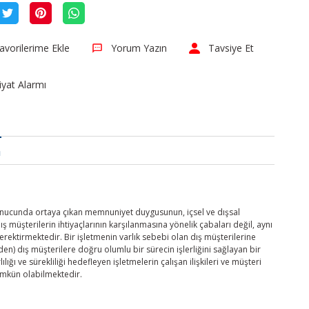
Yorum Yazın
Tavsiye Et
iyat Alarmı
a
 sonucunda ortaya çıkan memnuniyet duygusunun, içsel ve dışsal
ş müşterilerin ihtiyaçlarının karşılanmasına yönelik çabaları değil, aynı
erektirmektedir. Bir işletmenin varlık sebebi olan dış müşterilerine
den) dış müşterilere doğru olumlu bir sürecin işlerliğini sağlayan bir
ğı ve sürekliliği hedefleyen işletmelerin çalışan ilişkileri ve müşteri
 mümkün olabilmektedir.