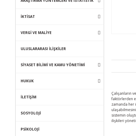
ARAŞTIRMA YÖNTEMLERİ VE İSTATİSTİK
İKTİSAT
VERGİ VE MALİYE
ULUSLARARASI İLİŞKİLER
SİYASET BİLİMİ VE KAMU YÖNETİMİ
HUKUK
Çalışanların v
İLETİŞİM
faktörlerden e
zamanda her ik
ulaşabilmesini
SOSYOLOJİ
sistemin oluştu
ilişkileri yöne
PSİKOLOJİ