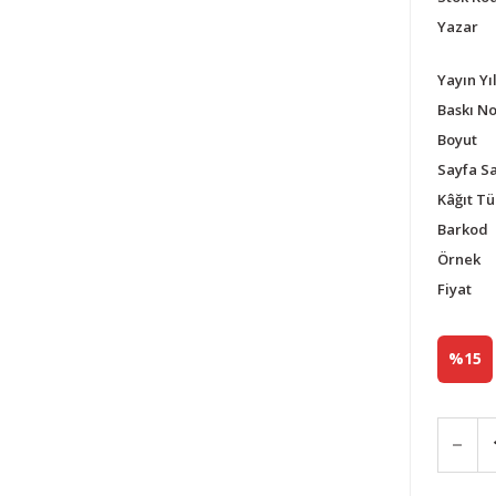
Yazar
Yayın Yıl
Baskı N
Boyut
Sayfa Sa
Kâğıt Tü
Barkod
Örnek
Fiyat
%15