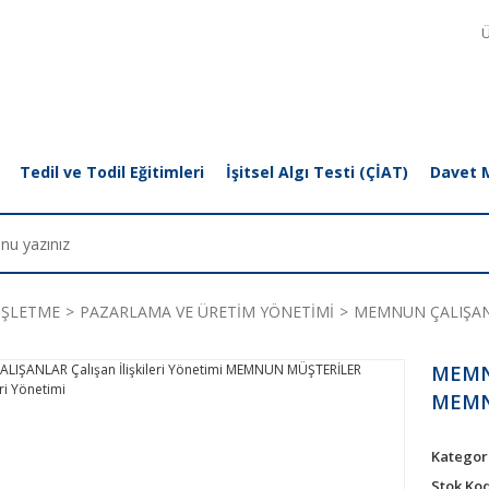
Ü
Tedil ve Todil Eğitimleri
İşitsel Algı Testi (ÇİAT)
Davet 
İŞLETME
PAZARLAMA VE ÜRETİM YÖNETİMİ
MEMNUN ÇALIŞANLAR
MEMNU
MEMNU
Kategor
Stok Ko