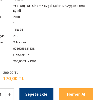
Yrd. Doç. Dr. Sinem Yeygel Çakır, Dr. Ayşen Temel
Eğinli
ı
2010
o
1
16 x 24
yısı
256
rü
2. Hamur
9786055681838
Gönderilir
200,00 TL + KDV
200,00 TL
170,00 TL
Sepete Ekle
Hemen Al