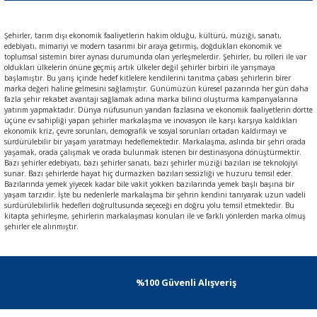
Şehirler, tarım dışı ekonomik faaliyetlerin hakim olduğu, kültürü, müziği, sanatı,
edebiyatı, mimariyi ve modern tasarımı bir araya getirmiş, doğdukları ekonomik ve
toplumsal sistemin birer aynası durumunda olan yerleşmelerdir. Şehirler, bu rolleri ile var
oldukları ülkelerin önüne geçmiş artık ülkeler değil şehirler birbiri ile yarışmaya
başlamıştır. Bu yarış içinde hedef kitlelere kendilerini tanıtma çabası şehirlerin birer
marka değeri haline gelmesini sağlamıştır. Günümüzün küresel pazarında her gün daha
fazla şehir rekabet avantajı sağlamak adına marka bilinci oluşturma kampanyalarına
yatırım yapmaktadır. Dünya nüfusunun yarıdan fazlasına ve ekonomik faaliyetlerin dörtte
üçüne ev sahipliği yapan şehirler markalaşma ve inovasyon ile karşı karşıya kaldıkları
ekonomik kriz, çevre sorunları, demografik ve sosyal sorunları ortadan kaldırmayı ve
sürdürülebilir bir yaşam yaratmayı hedeflemektedir. Markalaşma, aslında bir şehri orada
yaşamak, orada çalışmak ve orada bulunmak istenen bir destinasyona dönüştürmektir.
Bazı şehirler edebiyatı, bazı şehirler sanatı, bazı şehirler müziği bazıları ise teknolojiyi
sunar. Bazı şehirlerde hayat hiç durmazken bazıları sessizliği ve huzuru temsil eder.
Bazılarında yemek yiyecek kadar bile vakit yokken bazılarında yemek başlı başına bir
yaşam tarzıdır. İşte bu nedenlerle markalaşma bir şehrin kendini tanıyarak uzun vadeli
sürdürülebilirlik hedefleri doğrultusunda seçeceği en doğru yolu temsil etmektedir. Bu
kitapta şehirleşme, şehirlerin markalaşması konuları ile ve farklı yönlerden marka olmuş
şehirler ele alınmıştır.
%100 Güvenli Alışveriş