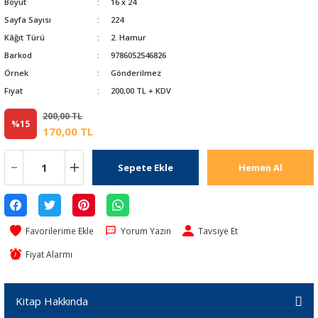
Boyut
16 x 24
Sayfa Sayısı
224
Kâğıt Türü
2. Hamur
Barkod
9786052546826
Örnek
Gönderilmez
Fiyat
200,00 TL + KDV
200,00 TL
%15
170,00 TL
Sepete Ekle
Hemen Al
Yorum Yazın
Tavsiye Et
Fiyat Alarmı
Kitap Hakkında