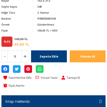
Boyut
14,5 x 21,5
Sayfa Sayısı
248
Kâğıt Türü
2. Hamur
Barkod
9786055681043
Örnek
Gönderilmez
Fiyat
100,00 TL + KDV
100,00 TL
%15
85,00 TL
Sepete Ekle
Hemen Al
Yorum Yazın
Tavsiye Et
Fiyat Alarmı
Kitap Hakkında