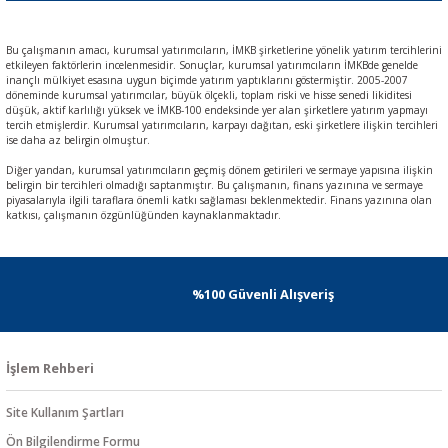
Bu çalışmanın amacı, kurumsal yatırımcıların, İMKB şirketlerine yönelik yatırım tercihlerini
etkileyen faktörlerin incelenmesidir. Sonuçlar, kurumsal yatırımcıların İMKBde genelde
inançlı mülkiyet esasına uygun biçimde yatırım yaptıklarını göstermiştir. 2005-2007
döneminde kurumsal yatırımcılar, büyük ölçekli, toplam riski ve hisse senedi likiditesi
düşük, aktif karlılığı yüksek ve İMKB-100 endeksinde yer alan şirketlere yatırım yapmayı
tercih etmişlerdir. Kurumsal yatırımcıların, karpayı dağıtan, eski şirketlere ilişkin tercihleri
ise daha az belirgin olmuştur.
Diğer yandan, kurumsal yatırımcıların geçmiş dönem getirileri ve sermaye yapısına ilişkin
belirgin bir tercihleri olmadığı saptanmıştır. Bu çalışmanın, finans yazınına ve sermaye
piyasalarıyla ilgili taraflara önemli katkı sağlaması beklenmektedir. Finans yazınına olan
katkısı, çalışmanın özgünlüğünden kaynaklanmaktadır.
%100 Güvenli Alışveriş
İşlem Rehberi
Site Kullanım Şartları
Ön Bilgilendirme Formu