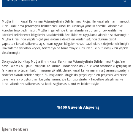
Muğla İlinin Kırsal Kalkınma Potansiyelinin Belirlenmesi Projesi ile kırsal alanların mevcut
kırsal kalkınma potansiyeli belirlenerek kırsal kalkınmaya yönelik öncelikli alanlar ve
konular tespit edilmiştir. Muğla ili genelinde kırsal alanların durumu, beklentileri ve
istekleri belirlenerek bölgelerin karakteristik özellikleri ve uygulama alanları saptanmıştır.
Muğla kırsalında yapılan çalışmalardan elde edilen veriler ışığında durum tespiti
yapılarak kırsal kalkınma açısından uygun bölgeler havza bazlı olarak değerlendirilmiştir.
Havzalarda yer alan köyler, benzer ya da tamamlayıcı unsurları ile bütünleşik bir yapıda
ele alınmıştır.
Dolayısıyla bu kitap Muğla İlinin Kırsal Kalkınma Potansiyelinin Belirlenmesi Projesi’ne
dayalı olarak oluşturulmuştur. Kalkınma Planlarında da kır ile kent arasındaki gelişmişlik
farklarının ortadan kaldırılmasına yönelik olarak kırsal kalkınmanın sağlanması stratejik
hedefler olarak belirlenmiştir. Bu bağlamda Muğla’da gerçekleştirilen projenin verilerine
dayalı olarak oluşturulan bu çalışmanın, söz konusu stratejik hedeflere ulaşılması ve
kırsal alanların kalkınmasına katkı sağlaması umut ve beklentisiyle…
%100 Güvenli Alışveriş
İşlem Rehberi