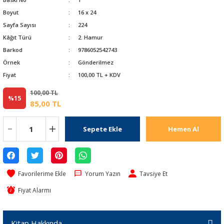
Boyut
16 x 24
Sayfa Sayısı
224
Kâğıt Türü
2. Hamur
Barkod
9786052542743
Örnek
Gönderilmez
Fiyat
100,00 TL + KDV
100,00 TL
%15
85,00 TL
Sepete Ekle
Hemen Al
Yorum Yazın
Tavsiye Et
Fiyat Alarmı
Kitap Hakkında