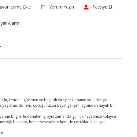
Yorum Yazın
Tavsiye Et
iyat Alarmı
a
lu, kendine güvenen ve başarılı bireyler olmanın yolu, iletişim
–3 yaş arası dönem, çocuğunuzun beyin gelişimi açısından hayati bir
ayanan bilgilerle donatılmış; aynı zamanda günlük hayatınıza kolayca
önerdiği bu kitap, hem ebeveynlere hem de çocuklarla çalışan
ır.