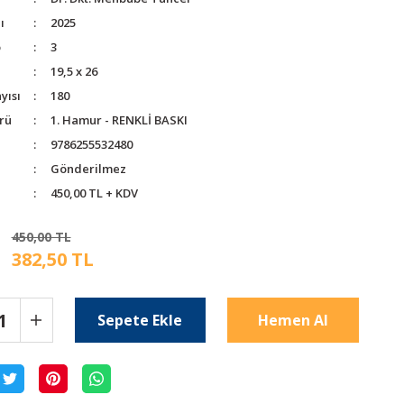
ı
2025
o
3
19,5 x 26
yısı
180
rü
1. Hamur - RENKLİ BASKI
9786255532480
Gönderilmez
450,00 TL + KDV
450,00 TL
382,50 TL
Sepete Ekle
Hemen Al