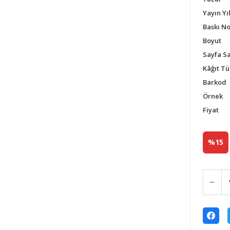
Yayın Yıl
Baskı N
Boyut
Sayfa Sa
Kâğıt Tü
Barkod
Örnek
Fiyat
%15