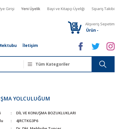
ye Girişi
Yeni Üyelik
Bayi ve Kitapçı Üyeliği
Sipariş Takibi
Alışveriş Sepetim
Ürün
-
Mektubu
İletişim
ŞMA YOLCULUĞUM
i
DİL VE KONUŞMA BOZUKLUKLARI
du
4JRCTKG3P6
Dr. Dkt. Mehbube Tuncer