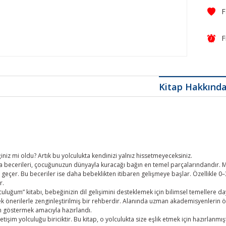
F
Kitap Hakkınd
iniz mi oldu? Artık bu yolculukta kendinizi yalnız hissetmeyeceksiniz.
 becerileri, çocuğunuzun dünyayla kuracağı bağın en temel parçalarındandır. Mut
geçer. Bu beceriler ise daha bebeklikten itibaren gelişmeye başlar. Özellikle 0
r.
luğum” kitabı, bebeğinizin dil gelişimini desteklemek için bilimsel temellere d
k önerilerle zenginleştirilmiş bir rehberdir. Alanında uzman akademisyenlerin 
 göstermek amacıyla hazırlandı.
tişim yolculuğu biriciktir. Bu kitap, o yolculukta size eşlik etmek için hazırlanmışt