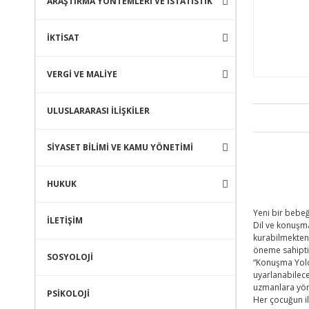
ARAŞTIRMA YÖNTEMLERİ VE İSTATİSTİK
İKTİSAT
VERGİ VE MALİYE
ULUSLARARASI İLİŞKİLER
SİYASET BİLİMİ VE KAMU YÖNETİMİ
HUKUK
Yeni bir bebeğ
İLETİŞİM
Dil ve konuşma
kurabilmekten 
öneme sahipti
SOSYOLOJİ
“Konuşma Yolcu
uyarlanabilece
uzmanlara yön
PSİKOLOJİ
Her çocuğun ile