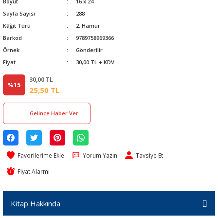
Boyut
16 x 24
Sayfa Sayısı
288
Kâğıt Türü
2. Hamur
Barkod
9789758969366
Örnek
Gönderilir
Fiyat
30,00 TL + KDV
30,00 TL
%15
25,50 TL
Gelince Haber Ver
Yorum Yazın
Tavsiye Et
Fiyat Alarmı
Kitap Hakkında