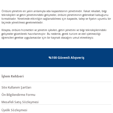
Önbüro yönetimi en yalın anlamıyla oda kapasitesinin yönetimidir. Fakat rekabet, bilgi
teknolojileri ve getiri yönetimindeki gelişmeler, önbüro yönetiminin geleneksel kabuğunu
kırmaktadır. Yönetimde etkinliğin sağlanabilmesi için kapasite, talep ve fiyatın uyumlu bir
biçimde yönetilmesi gerekmektedir.
Kitapta, önbüro hizmetleri ve yönetim işlevleri, getiri yönetimi ve bilgi teknolojilerindeki
gelişmeler gözetilerek hazırlanmıştır. Bu nedenle, gerek turizm ve otel işletmeciliği
öğrencileri gerekse uygulamacılar için bir kaynak olacağını umut etmekteyiz.
%100 Güvenli Alışveriş
İşlem Rehberi
Site Kullanım Şartları
Ön Bilgilendirme Formu
Mesafeli Satış Sözleşmesi
Üyelik Sözleşmesi