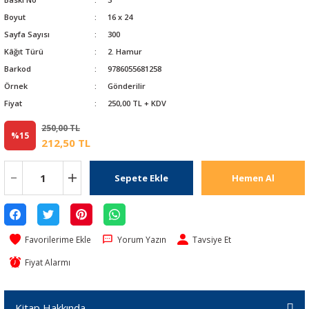
Boyut
16 x 24
Sayfa Sayısı
300
Kâğıt Türü
2. Hamur
Barkod
9786055681258
Örnek
Gönderilir
Fiyat
250,00 TL + KDV
250,00 TL
%15
212,50 TL
Sepete Ekle
Hemen Al
Yorum Yazın
Tavsiye Et
Fiyat Alarmı
Kitap Hakkında