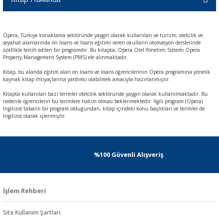
Opera, Türkiye konaklama sektöründe yaygın olarak kullanılan ve turizm, otelcilik ve
seyahat alanlarında ön lisans ve lisans eğitimi veren okulların otomasyon derslerinde
özellikle tercih edilen bir programdır. Bu kitapta, Opera Otel Yönetimi Sistemi Opera
Property Management System (PMS) ele alınmaktadır.
Kitap, bu alanda eğitim alan ön lisans ve lisans öğrencilerinin Opera programına yönelik
kaynak kitap ihtiyaçlarına yardımcı olabilmek amacıyla hazırlanmıştır.
Kitapta kullanılan bazı terimler otelcilik sektöründe yaygın olarak kullanılmaktadır. Bu
nedenle öğrencilerin bu terimlere hakim olması beklenmektedir. İlgili program (Opera)
İngilizce tabanlı bir program olduğundan, kitap içindeki konu başlıkları ve terimler de
İngilizce olarak işlenmiştir.
%100 Güvenli Alışveriş
İşlem Rehberi
Site Kullanım Şartları