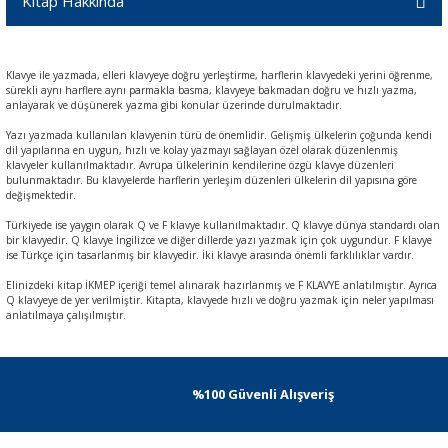
Kitap Hakkında
Klavye ile yazmada, elleri klavyeye doğru yerleştirme, harflerin klavyedeki yerini öğrenme,
sürekli aynı harflere aynı parmakla basma, klavyeye bakmadan doğru ve hızlı yazma,
anlayarak ve düşünerek yazma gibi konular üzerinde durulmaktadır.
Yazı yazmada kullanılan klavyenin türü de önemlidir. Gelişmiş ülkelerin çoğunda kendi
dil yapılarına en uygun, hızlı ve kolay yazmayı sağlayan özel olarak düzenlenmiş
klavyeler kullanılmaktadır. Avrupa ülkelerinin kendilerine özgü klavye düzenleri
bulunmaktadır. Bu klavyelerde harflerin yerleşim düzenleri ülkelerin dil yapısına göre
değişmektedir.
Türkiyede ise yaygın olarak Q ve F klavye kullanılmaktadır. Q klavye dünya standardı olan
bir klavyedir. Q klavye İngilizce ve diğer dillerde yazı yazmak için çok uygundur. F klavye
ise Türkçe için tasarlanmış bir klavyedir. İki klavye arasında önemli farklılıklar vardır.
Elinizdeki kitap İKMEP içeriği temel alınarak hazırlanmış ve F KLAVYE anlatılmıştır. Ayrıca
Q klavyeye de yer verilmiştir. Kitapta, klavyede hızlı ve doğru yazmak için neler yapılması
anlatılmaya çalışılmıştır.
%100 Güvenli Alışveriş