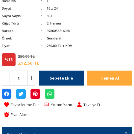
Baskı No
1
Boyut
16 x 24
Sayfa Sayısı
304
Kâğıt Türü
2. Hamur
Barkod
9786055216030
Örnek
Gönderilir
Fiyat
250,00 TL + KDV
250,00 TL
%15
212,50 TL
Sepete Ekle
Hemen Al
Yorum Yazın
Tavsiye Et
Fiyat Alarmı