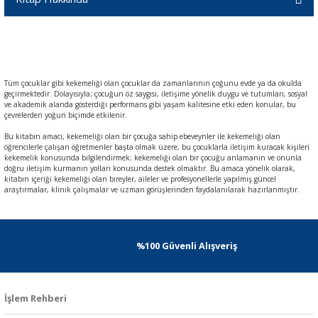
Tüm çocuklar gibi kekemeliği olan çocuklar da zamanlarının çoğunu evde ya da okulda
geçirmektedir. Dolayısıyla; çocuğun öz saygısı, iletişime yönelik duygu ve tutumları, sosyal
ve akademik alanda gösterdiği performans gibi yaşam kalitesine etki eden konular, bu
çevrelerden yoğun biçimde etkilenir.
Bu kitabın amacı, kekemeliği olan bir çocuğa sahip ebeveynler ile kekemeliği olan
öğrencilerle çalışan öğretmenler başta olmak üzere, bu çocuklarla iletişim kuracak kişileri
kekemelik konusunda bilgilendirmek; kekemeliği olan bir çocuğu anlamanın ve onunla
doğru iletişim kurmanın yolları konusunda destek olmaktır. Bu amaca yönelik olarak,
kitabın içeriği kekemeliği olan bireyler, aileler ve profesyonellerle yapılmış güncel
araştırmalar, klinik çalışmalar ve uzman görüşlerinden faydalanılarak hazırlanmıştır.
%100 Güvenli Alışveriş
İşlem Rehberi