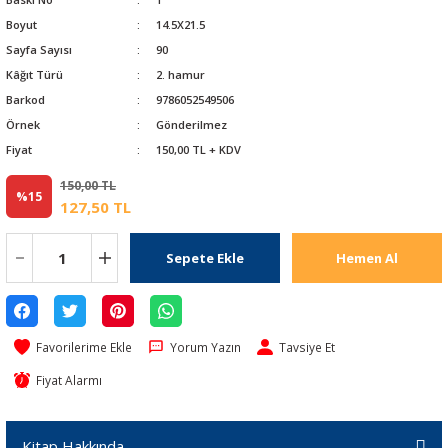
Boyut
14.5X21.5
Sayfa Sayısı
90
Kâğıt Türü
2. hamur
Barkod
9786052549506
Örnek
Gönderilmez
Fiyat
150,00 TL + KDV
150,00 TL
%15
127,50 TL
Sepete Ekle
Hemen Al
Yorum Yazın
Tavsiye Et
Fiyat Alarmı
Kitap Hakkında