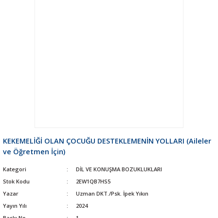
KEKEMELİĞİ OLAN ÇOCUĞU DESTEKLEMENİN YOLLARI (Aileler
ve Öğretmen İçin)
Kategori
DİL VE KONUŞMA BOZUKLUKLARI
Stok Kodu
2EW1QB7HS5
Yazar
Uzman DKT./Psk. İpek Yıkın
Yayın Yılı
2024
Baskı No
1