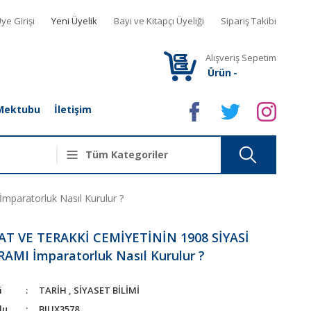
ye Girişi
Yeni Üyelik
Bayi ve Kitapçı Üyeliği
Sipariş Takibi
Alışveriş Sepetim
Ürün
-
Mektubu
İletişim
aratorluk Nasıl Kurulur ?
AT VE TERAKKİ CEMİYETİNİN 1908 SİYASİ
AMI İmparatorluk Nasıl Kurulur ?
i
TARİH
,
SİYASET BİLİMİ
du
BJUX3578