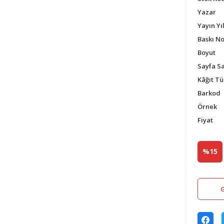
Yazar
Yayın Yıl
Baskı N
Boyut
Sayfa Sa
Kâğıt Tü
Barkod
Örnek
Fiyat
%15
G