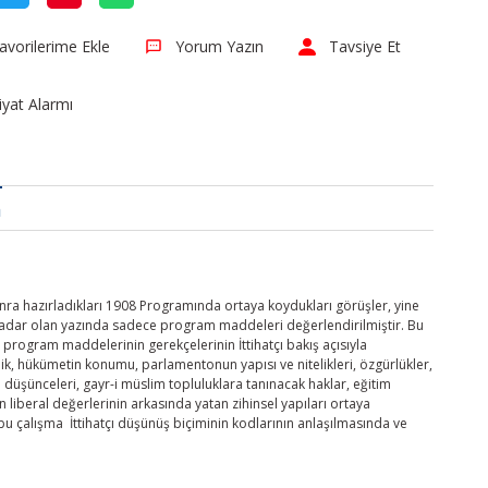
Yorum Yazın
Tavsiye Et
iyat Alarmı
a
nra hazırladıkları 1908 Programında ortaya koydukları görüşler, yine
e kadar olan yazında sadece program maddeleri değerlendirilmiştir. Bu
program maddelerinin gerekçelerinin İttihatçı bakış açısıyla
k, hükümetin konumu, parlamentonun yapısı ve nitelikleri, özgürlükler,
düşünceleri, gayr-i müslim topluluklara tanınacak haklar, eğitim
n liberal değerlerinin arkasında yatan zihinsel yapıları ortaya
 bu çalışma İttihatçı düşünüş biçiminin kodlarının anlaşılmasında ve