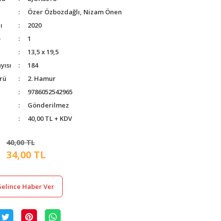
Özer Özbozdağlı, Nizam Önen
ı
2020
o
1
13,5 x 19,5
yısı
184
rü
2. Hamur
9786052542965
Gönderilmez
40,00 TL + KDV
40,00 TL
34,00 TL
elince Haber Ver