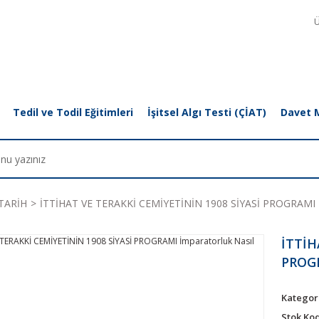
Ü
Tedil ve Todil Eğitimleri
İşitsel Algı Testi (ÇİAT)
Davet 
TARİH
İTTİHAT VE TERAKKİ CEMİYETİNİN 1908 SİYASİ PROGRAMI İmp
İTTİH
PROGR
Kategor
Stok Ko