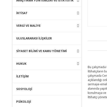
ARAŞTIRMA YÖNTEMLERİ VE İSTATİSTİK
İKTİSAT
VERGİ VE MALİYE
ULUSLARARASI İLİŞKİLER
SİYASET BİLİMİ VE KAMU YÖNETİMİ
HUKUK
Bu çalışmada O
İttihatçıların
çalışmada Cemi
İLETİŞİM
açıklandığı on
sermaye-emek a
alanında yapıl
SOSYOLOJİ
konulmaya ve i
İttihatçı yöne
PSİKOLOJİ