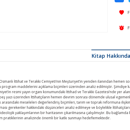
F
Kitap Hakkınd
smanlı İttihat ve Terakki Cemiyeti’nin Meşturiyet’in yeniden ilanından hemen so
 bu program maddelerini açıklama biçimleri üzerinden analiz edilmiştir. Şimdiy
yet’in resmi yayın organı konumundaki İttihad ve Terakki Gazetesi’nde yer alan 
beş yazı üzerinden İttihatçıların hemen devrim sonrası dönemde ulusal egemenli
rasındaki meseleleri değerlendiriş biçimleri, tarım ve toprak reformuna ilişkin 
ması gerekenler hakkındaki düşünceleri analiz edilmeye ve böylelikle İttihatçıları
deolojik yaklaşımlarının bir haritasının çıkarılmasına çalışılmıştır. Bu bağlamda
tim pratiklerinin analizinde önemli bir katkı sunmayı hedeflemektedir.