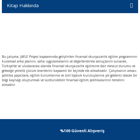
Kitap Hakkında
Bu çalışma, JAFLE Projesi kapsamında geliştirilen finansal okuryazarlık eğitim programının
kuramsal arka planını, saha uygulamalarını ve değerlendirme sonuçlarını sunarak,
Türkiye’de ve uluslararası alanda finansal okuryazarlık eğitimine dair mevcut durumu ve
geleceğe yönelik çözüm önerilerini kapsamlı bir biçimde ele almaktadır. Çalışmanın amacı;
politika yapıcılara, eğitim kurumlarına ve sivil toplum kuruluşlarına yol gösterici olacak bir
bilgi kaynağı oluşturmak ve sürdürülebilir finansal eğitim politikalarının temelini
atmaktır.
%100 Güvenli Alışveriş