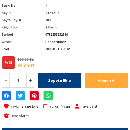
Baskı No
1
Boyut
14,5x21,5
Sayfa Sayısı
100
Kâğıt Türü
2.Hamur
Barkod
9786255532589
Örnek
Gönderilmez
Fiyat
100,00 TL + KDV
100,00 TL
%15
85,00 TL
Sepete Ekle
Hemen Al
Yorum Yazın
Tavsiye Et
Fiyat Alarmı