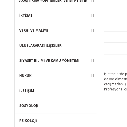
ARAŞTIRMA YÖNTEMLERİ VE İSTATİSTİK
İKTİSAT
VERGİ VE MALİYE
ULUSLARARASI İLİŞKİLER
SİYASET BİLİMİ VE KAMU YÖNETİMİ
İşletmelerde p
HUKUK
da var olmasın
çatışmadan iş 
Profesyonel çı
İLETİŞİM
SOSYOLOJİ
PSİKOLOJİ