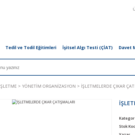
Ü
Tedil ve Todil Eğitimleri
İşitsel Algı Testi (ÇİAT)
Davet 
İŞLETME
YÖNETİM ORGANİZASYON
İŞLETMELERDE ÇIKAR ÇAT
İŞLET
Kategor
Stok Ko
Yazar