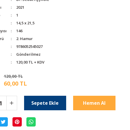
ı
2021
o
1
14,5 x 21,5
yısı
146
rü
2. Hamur
9786052545027
Gönderilmez
120,00 TL + KDV
120,00 TL
60,00 TL
Sepete Ekle
Hemen Al