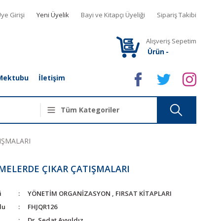
ye Girişi
Yeni Üyelik
Bayi ve Kitapçı Üyeliği
Sipariş Takibi
Alışveriş Sepetim
Ürün
-
Mektubu
İletişim
IŞMALARI
MELERDE ÇIKAR ÇATIŞMALARI
i
YÖNETİM ORGANİZASYON
,
FIRSAT KİTAPLARI
du
FHJQR126
Dr. Sedat Ayyıldız