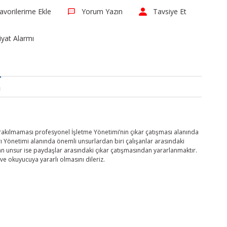
Yorum Yazın
Tavsiye Et
iyat Alarmı
a
ırakılmaması profesyonel İşletme Yönetimi’nin çıkar çatışması alanında
rı Yönetimi alanında önemli unsurlardan biri çalışanlar arasındaki
an unsur ise paydaşlar arasındaki çıkar çatışmasından yararlanmaktır.
e okuyucuya yararlı olmasını dileriz.