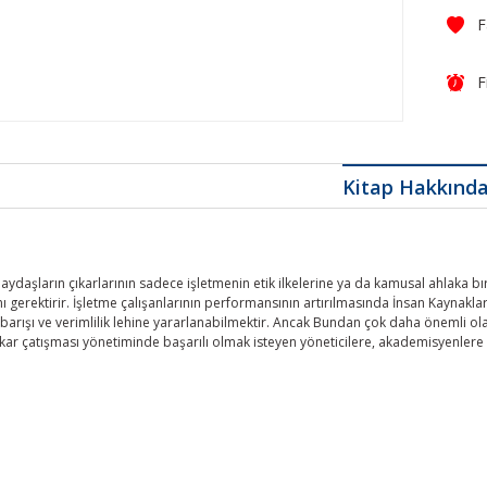
F
Kitap Hakkınd
aydaşların çıkarlarının sadece işletmenin etik ilkelerine ya da kamusal ahlaka b
ı gerektirir. İşletme çalışanlarının performansının artırılmasında İnsan Kaynakla
barışı ve verimlilik lehine yararlanabilmektir. Ancak Bundan çok daha önemli ol
kar çatışması yönetiminde başarılı olmak isteyen yöneticilere, akademisyenlere v