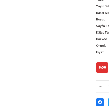
Yayın Yıl
Baskı N
Boyut
Sayfa Sa
Kâğıt Tü
Barkod
Örnek
Fiyat
%50