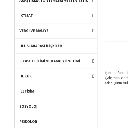
ARAŞTIRMA YÖNTEMLERİ VE İSTATİSTİK
İKTİSAT
VERGİ VE MALİYE
ULUSLARARASI İLİŞKİLER
SİYASET BİLİMİ VE KAMU YÖNETİMİ
İşletme Beceri
HUKUK
Çalışması ders
etkinliğinin b
İLETİŞİM
SOSYOLOJİ
PSİKOLOJİ