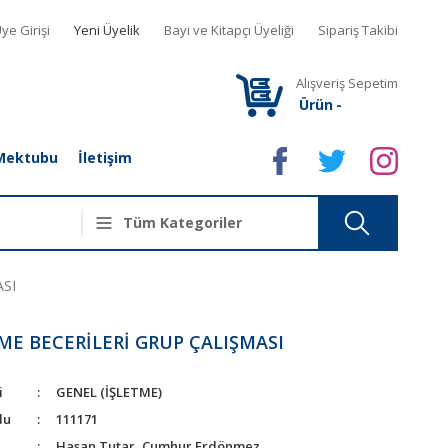
ye Girişi
Yeni Üyelik
Bayi ve Kitapçı Üyeliği
Sipariş Takibi
Alışveriş Sepetim
Ürün
-
Mektubu
İletişim
ASI
ME BECERİLERİ GRUP ÇALIŞMASI
i
GENEL (İŞLETME)
du
111171
Hasan Tutar, Cumhur Erdönmez