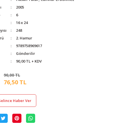
ı
2005
o
6
16 x 24
yısı
248
rü
2. Hamur
9789758969617
Gönderilir
90,00 TL + KDV
90,00 TL
76,50 TL
elince Haber Ver