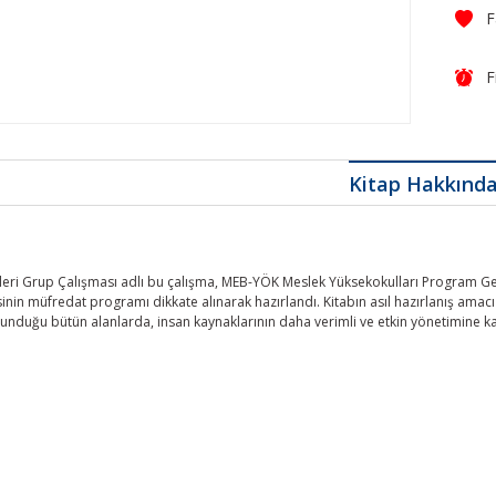
F
Kitap Hakkınd
leri Grup Çalışması adlı bu çalışma, MEB-YÖK Meslek Yüksekokulları Program Gel
inin müfredat programı dikkate alınarak hazırlandı. Kitabın asıl hazırlanış ama
ulunduğu bütün alanlarda, insan kaynaklarının daha verimli ve etkin yönetimine k