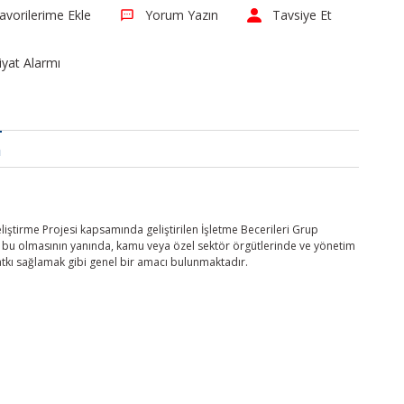
Yorum Yazın
Tavsiye Et
iyat Alarmı
a
iştirme Projesi kapsamında geliştirilen İşletme Becerileri Grup
cı bu olmasının yanında, kamu veya özel sektör örgütlerinde ve yönetim
atkı sağlamak gibi genel bir amacı bulunmaktadır.