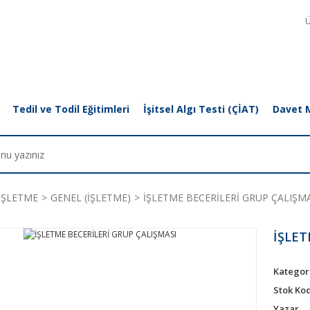
Ü
Tedil ve Todil Eğitimleri
İşitsel Algı Testi (ÇİAT)
Davet 
İŞLETME
GENEL (İŞLETME)
İŞLETME BECERİLERİ GRUP ÇALIŞM
İŞLET
Kategor
Stok Ko
Yazar