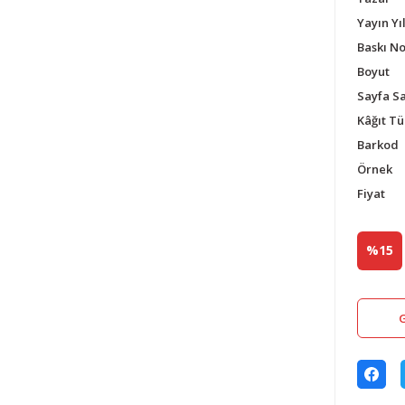
Yayın Yıl
Baskı N
Boyut
Sayfa Sa
Kâğıt Tü
Barkod
Örnek
Fiyat
%15
G