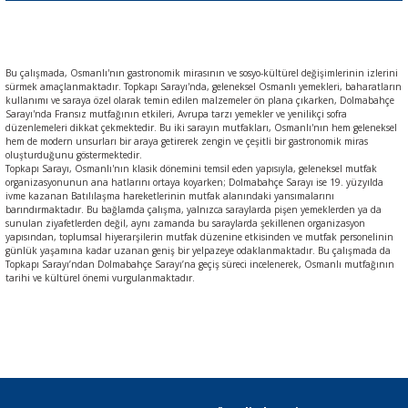
Bu çalışmada, Osmanlı'nın gastronomik mirasının ve sosyo-kültürel değişimlerinin izlerini
sürmek amaçlanmaktadır. Topkapı Sarayı'nda, geleneksel Osmanlı yemekleri, baharatların
kullanımı ve saraya özel olarak temin edilen malzemeler ön plana çıkarken, Dolmabahçe
Sarayı'nda Fransız mutfağının etkileri, Avrupa tarzı yemekler ve yenilikçi sofra
düzenlemeleri dikkat çekmektedir. Bu iki sarayın mutfakları, Osmanlı'nın hem geleneksel
hem de modern unsurları bir araya getirerek zengin ve çeşitli bir gastronomik miras
oluşturduğunu göstermektedir.
Topkapı Sarayı, Osmanlı'nın klasik dönemini temsil eden yapısıyla, geleneksel mutfak
organizasyonunun ana hatlarını ortaya koyarken; Dolmabahçe Sarayı ise 19. yüzyılda
ivme kazanan Batılılaşma hareketlerinin mutfak alanındaki yansımalarını
barındırmaktadır. Bu bağlamda çalışma, yalnızca saraylarda pişen yemeklerden ya da
sunulan ziyafetlerden değil, aynı zamanda bu saraylarda şekillenen organizasyon
yapısından, toplumsal hiyerarşilerin mutfak düzenine etkisinden ve mutfak personelinin
günlük yaşamına kadar uzanan geniş bir yelpazeye odaklanmaktadır. Bu çalışmada da
Topkapı Sarayı’ndan Dolmabahçe Sarayı’na geçiş süreci incelenerek, Osmanlı mutfağının
tarihi ve kültürel önemi vurgulanmaktadır.