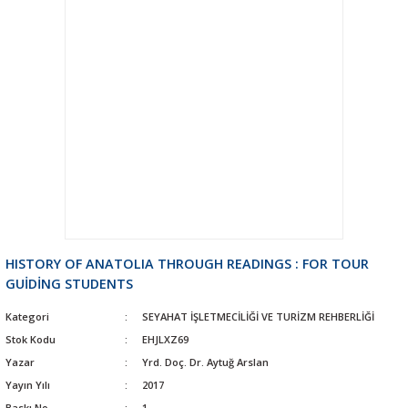
HISTORY OF ANATOLIA THROUGH READINGS : FOR TOUR
GUİDİNG STUDENTS
Kategori
SEYAHAT İŞLETMECİLİĞİ VE TURİZM REHBERLİĞİ
Stok Kodu
EHJLXZ69
Yazar
Yrd. Doç. Dr. Aytuğ Arslan
Yayın Yılı
2017
Baskı No
1