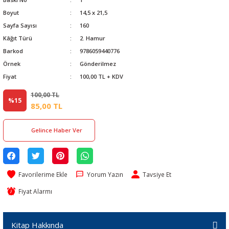
Boyut
14,5 x 21,5
Sayfa Sayısı
160
Kâğıt Türü
2. Hamur
Barkod
9786059440776
Örnek
Gönderilmez
Fiyat
100,00 TL + KDV
100,00 TL
%15
85,00 TL
Gelince Haber Ver
Yorum Yazın
Tavsiye Et
Fiyat Alarmı
Kitap Hakkında