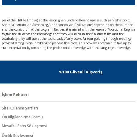
pse of the Hittite Empire) at the lesson given under different names such as ‘Prehistory of
Anatolia’, ‘Anatolian Archaeology’, and ‘Anatolian Civilizations’ depending on the duration
and the curriculum of the program. Besides, it is aimed with the lesson of Vocational English
to give the students the knowledge that they will need in their business life and the
vocabulary they will use at the tours. Lack of any books for tour guiding through readings
provided strong initial prodding to prepare this book. This book was prepared to live up to
such expectation by combining the professional knowledge with the language knowledge.
%100 Güvenli Alışveriş
İşlem Rehberi
Site Kullanım Şartları
Ön Bilgilendirme Formu
Mesafeli Satış Sözleşmesi
Üyelik Sözleşmesi