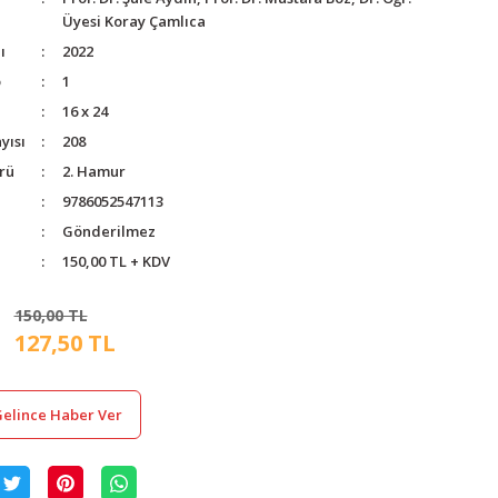
Üyesi Koray Çamlıca
ı
2022
o
1
16 x 24
yısı
208
rü
2. Hamur
9786052547113
Gönderilmez
150,00 TL + KDV
150,00 TL
127,50 TL
elince Haber Ver