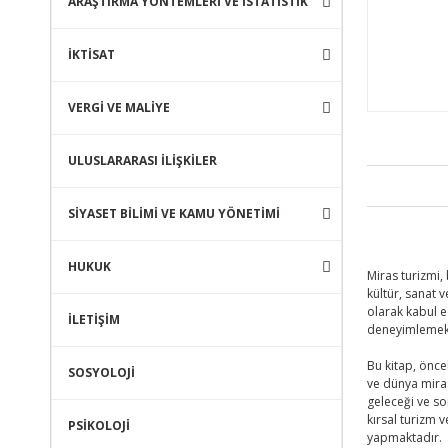
ARAŞTIRMA YÖNTEMLERİ VE İSTATİSTİK
İKTİSAT
VERGİ VE MALİYE
ULUSLARARASI İLİŞKİLER
SİYASET BİLİMİ VE KAMU YÖNETİMİ
HUKUK
Miras turizmi
kültür, sanat 
olarak kabul e
İLETİŞİM
deneyimlemek 
Bu kitap, önc
SOSYOLOJİ
ve dünya miras
geleceği ve so
kırsal turizm 
PSİKOLOJİ
yapmaktadır.