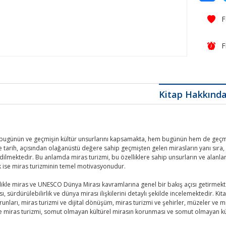
F
Kitap Hakkınd
, bugünün ve geçmişin kültür unsurlarını kapsamakta, hem bugünün hem de geçmiş
ve tarih, açısından olağanüstü değere sahip geçmişten gelen mirasların yanı sıra, 
dilmektedir. Bu anlamda miras turizmi, bu özelliklere sahip unsurların ve alanları
ise miras turizminin temel motivasyonudur.
elikle miras ve UNESCO Dünya Mirası kavramlarına genel bir bakış açısı getirme
ı, sürdürülebilirlik ve dünya mirası ilişkilerini detaylı şekilde incelemektedir. K
runları, miras turizmi ve dijital dönüşüm, miras turizmi ve şehirler, müzeler ve 
ve miras turizmi, somut olmayan kültürel mirasın korunması ve somut olmayan kül