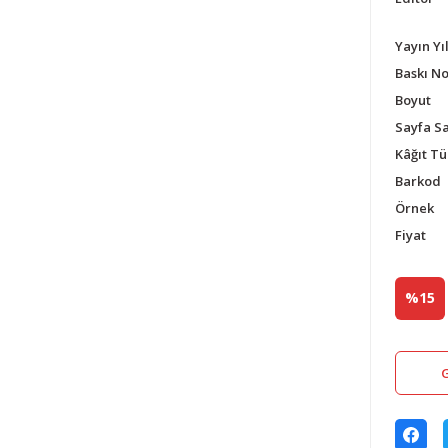
Yayın Yıl
Baskı N
Boyut
Sayfa Sa
Kâğıt Tü
Barkod
Örnek
Fiyat
%15
G