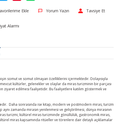
Yorum Yazın
Tavsiye Et
iyat Alarmı
a
in somut ve somut olmayan özelliklerini içermektedir. Dolayısıyla
mevcut kültürler, gelenekler ve olaylar da miras turizminin bir parçası
n ziyaret edilmesi faaliyetidir. Bu faaliyetlere katılım göstermek ve
ktedir. Daha sonrasında ise kitap, modern ve postmodern miras, turizm
itap aynı zamanda mirasın yenilenmesi ve geliştirilmesi, dünya mirasının
miras turizmi, kültürel miras turizminde gönüllülük, gastronomik miras,
türel miras kapsamında ritüeller ve törenlere dair detaylı açıklamalar