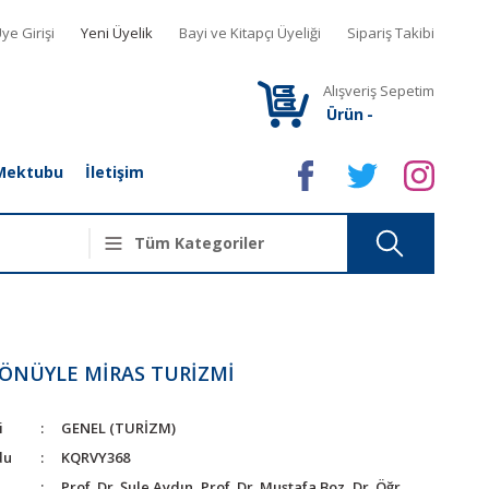
ye Girişi
Yeni Üyelik
Bayi ve Kitapçı Üyeliği
Sipariş Takibi
Alışveriş Sepetim
Ürün
-
Mektubu
İletişim
YÖNÜYLE MİRAS TURİZMİ
i
GENEL (TURİZM)
du
KQRVY368
Prof. Dr. Şule Aydın, Prof. Dr. Mustafa Boz, Dr. Öğr.