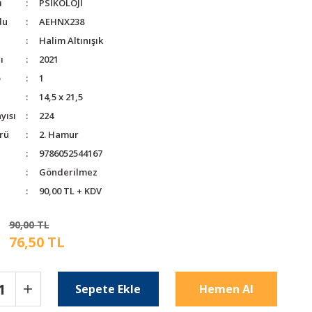
i
PSİKOLOJİ
du
AEHNX238
Halim Altınışık
ı
2021
o
1
14,5 x 21,5
yısı
224
rü
2. Hamur
9786052544167
Gönderilmez
90,00 TL + KDV
90,00 TL
76,50 TL
Sepete Ekle
Hemen Al