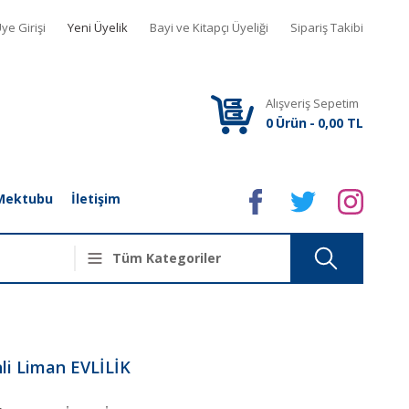
ye Girişi
Yeni Üyelik
Bayi ve Kitapçı Üyeliği
Sipariş Takibi
Alışveriş Sepetim
0
Ürün
-
0,00 TL
Mektubu
İletişim
li Liman EVLİLİK