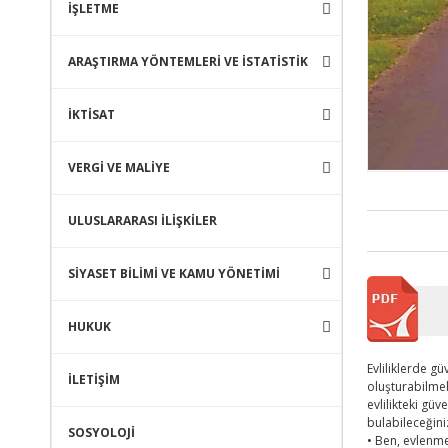
İŞLETME
ARAŞTIRMA YÖNTEMLERİ VE İSTATİSTİK
İKTİSAT
VERGİ VE MALİYE
ULUSLARARASI İLİŞKİLER
SİYASET BİLİMİ VE KAMU YÖNETİMİ
HUKUK
Evliliklerde g
İLETİŞİM
oluşturabilmel
evlilikteki gü
bulabileceğin
SOSYOLOJİ
• Ben, evlenme