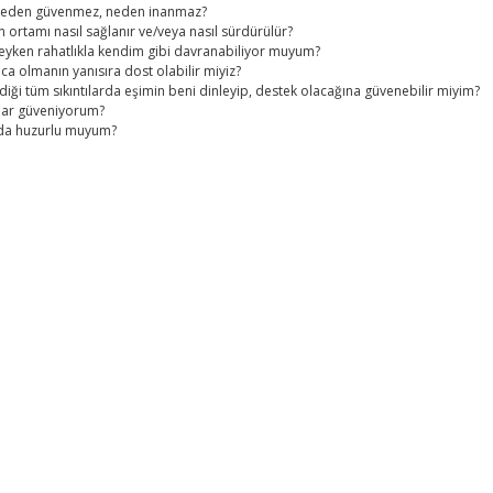
 neden güvenmez, neden inanmaz?
en ortamı nasıl sağlanır ve/veya nasıl sürdürülür?
kteyken rahatlıkla kendim gibi davranabiliyor muyum?
oca olmanın yanısıra dost olabilir miyiz?
rdiği tüm sıkıntılarda eşimin beni dinleyip, destek olacağına güvenebilir miyim?
dar güveniyorum?
nda huzurlu muyum?