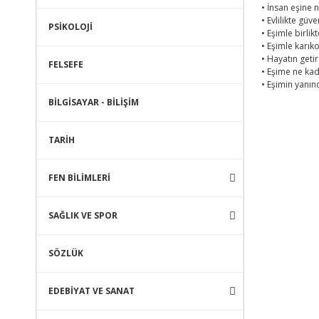
• İnsan eşine
• Evlilikte güv
PSİKOLOJİ
• Eşimle birli
• Eşimle karık
• Hayatın geti
FELSEFE
• Eşime ne ka
• Eşimin yanı
BİLGİSAYAR - BİLİŞİM
TARİH
FEN BİLİMLERİ
SAĞLIK VE SPOR
SÖZLÜK
EDEBİYAT VE SANAT