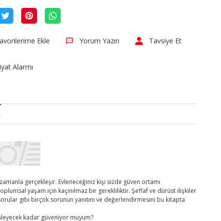
Yorum Yazın
Tavsiye Et
iyat Alarmı
a
 zamanla gerçekleşir. Evleneceğiniz kişi sizde güven ortamı
msal yaşam için kaçınılmaz bir gerekliliktir. Şeffaf ve dürüst ilişkiler
sorular gibi birçok sorunun yanıtını ve değerlendirmesini bu kitapta
ğüsleyecek kadar güveniyor muyum?