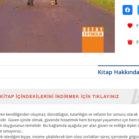
F
Kitap Hakkınd
üven kendiliğinden oluşmaz; dürüstlüğün, tutarlılığın ve vefanın bir sonucu olarak
idir. Güven içinde olmak, güvende hissetmek hem bireysel yaşamımız için hem toplu
ven duygusunun temelidir. Bu bağlamda aşağıda yer alan güven ve evliliğe ilişkin 
izi umuyoruz…
k istediğim kişiye, önüme çıkabilecek tüm olası zorlukları süreç içerisinde gö