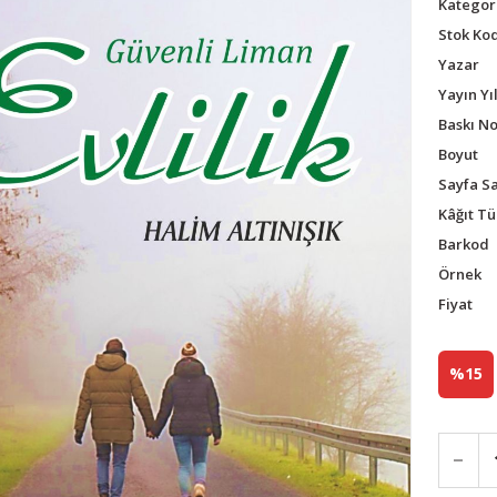
Kategor
Stok Ko
Yazar
Yayın Yıl
Baskı N
Boyut
Sayfa Sa
Kâğıt Tü
Barkod
Örnek
Fiyat
%15