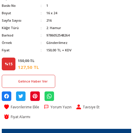
Baskı No
1
Boyut
16 x 24
Sayfa Sayısı
216
Kâğıt Türü
2. Hamur
Barkod
9786052548264
Örnek
Gönderilmez
Fiyat
150,00 TL + KDV
150,00 TL
%15
127,50 TL
Gelince Haber Ver
Yorum Yazın
Tavsiye Et
Fiyat Alarmı