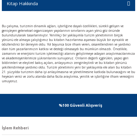
Kitap Hakkında
Bu çalışma, turizmin dinamik ağları, işbirliğine dayalı özellikleri, sürekli gelişen ve
genişleyen geleneksel organizasyon yapılarının sınırlarını aşan yönü göz önünde
bulundurularak tasarlanmıştır. Yenilikçi bir yaklaşımla turizm yönetiminin birçok
yönünü ele almaya çalıştığımız bu kitabın hazırlanma aşaması büyük bir ayrıcalık ve
ödüllendirici bir deneyim oldu. Yol boyunca bize ilham veren, cesaretlendiren ve yardımcı
olan tüm yazarlarımızın katkısı ve desteği olmasaydı bu mümkün olmazdı. Öncelikle,
zamanını ve enerjisini turizm işletmeciliği alanını geliştirmeye adayan araştırmacılarımıza
ve akademisyenlerimize şükranlarımı sunuyoruz. Onların değerli içgörüleri, yapıcı geri
bildirimleri ve eleştirel bakış açıları, anlayışımızı zenginleştirdi ve bu kitabın yönünü
şekillendirmeye yardımcı oldu. Turizm yönetimini yeni bir yaklaşımla ele alan bu kitabın
21. yüzyılda turizmin daha iyi anlaşılmasına ve yönetilmesine katkıda bulunacağını ve bu
heyecan verici ve zorlu alanda daha fazla araştırma, yenilik ve işbirliğine ilham vereceğini
umuyoruz.
%100 Güvenli Alışveriş
İşlem Rehberi