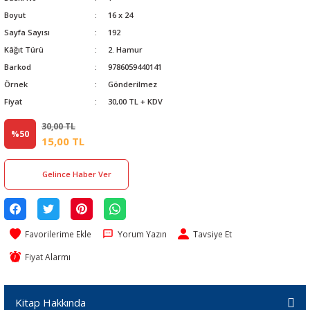
Boyut
16 x 24
Sayfa Sayısı
192
Kâğıt Türü
2. Hamur
Barkod
9786059440141
Örnek
Gönderilmez
Fiyat
30,00 TL + KDV
30,00 TL
%50
15,00 TL
Gelince Haber Ver
Yorum Yazın
Tavsiye Et
Fiyat Alarmı
Kitap Hakkında