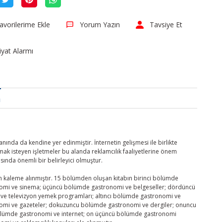
Yorum Yazın
Tavsiye Et
iyat Alarmı
a
nda da kendine yer edinmiştir. İnternetin gelişmesi ile birlikte
ak isteyen işletmeler bu alanda reklamcılık faaliyetlerine önem
ında önemli bir belirleyici olmuştur.
an kaleme alınmıştır. 15 bölümden oluşan kitabın birinci bölümde
ronomi ve sinema; üçüncü bölümde gastronomi ve belgeseller; dördüncü
e televizyon yemek programları; altıncı bölümde gastronomi ve
onomi ve gazeteler; dokuzuncu bölümde gastronomi ve dergiler; onuncu
bölümde gastronomi ve internet; on üçüncü bölümde gastronomi