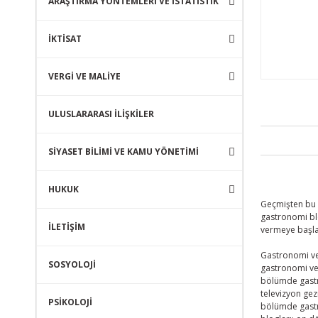
ARAŞTIRMA YÖNTEMLERİ VE İSTATİSTİK
İKTİSAT
VERGİ VE MALİYE
ULUSLARARASI İLİŞKİLER
SİYASET BİLİMİ VE KAMU YÖNETİMİ
HUKUK
Geçmişten bu g
gastronomi blo
İLETİŞİM
vermeye başlam
Gastronomi ve 
SOSYOLOJİ
gastronomi ve
bölümde gastr
televizyon ge
PSİKOLOJİ
bölümde gastr