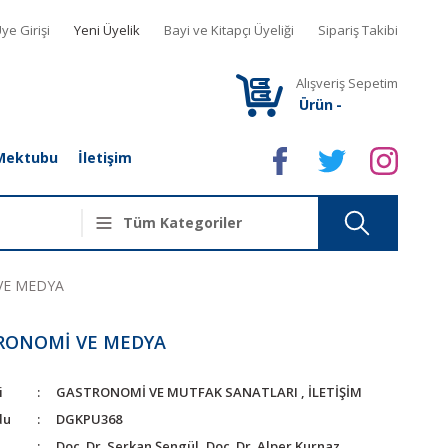
ye Girişi
Yeni Üyelik
Bayi ve Kitapçı Üyeliği
Sipariş Takibi
Alışveriş Sepetim
Ürün
-
Mektubu
İletişim
VE MEDYA
RONOMİ VE MEDYA
i
GASTRONOMİ VE MUTFAK SANATLARI
,
İLETİŞİM
du
DGKPU368
Doç. Dr. Serkan Şengül, Doç. Dr. Alper Kurnaz