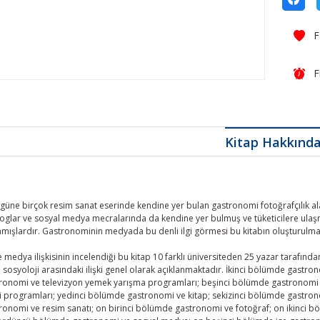
F
Kitap Hakkınd
üne birçok resim sanat eserinde kendine yer bulan gastronomi fotoğrafçılık alanı
glar ve sosyal medya mecralarında da kendine yer bulmuş ve tüketicilere ulaşm
ışlardır. Gastronominin medyada bu denli ilgi görmesi bu kitabın oluşturulmas
medya ilişkisinin incelendiği bu kitap 10 farklı üniversiteden 25 yazar tarafınd
 sosyoloji arasındaki ilişki genel olarak açıklanmaktadır. İkinci bölümde gast
onomi ve televizyon yemek yarışma programları; beşinci bölümde gastronomi v
zi programları; yedinci bölümde gastronomi ve kitap; sekizinci bölümde gastr
onomi ve resim sanatı; on birinci bölümde gastronomi ve fotoğraf; on ikinci 