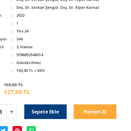
Doç. Dr. Serkan Şengül, Doç. Dr. Alper Kurnaz
ı
2022
o
1
16 x 24
yısı
344
rü
2. Hamur
9786052546314
Gönderilmez
150,00 TL + KDV
150,00 TL
127,50 TL
Sepete Ekle
Hemen Al