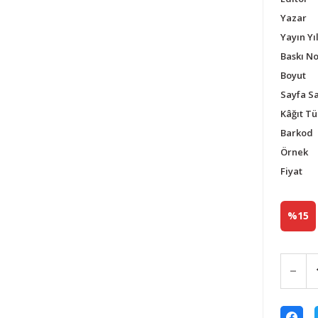
Yazar
Yayın Yıl
Baskı N
Boyut
Sayfa Sa
Kâğıt Tü
Barkod
Örnek
Fiyat
%15