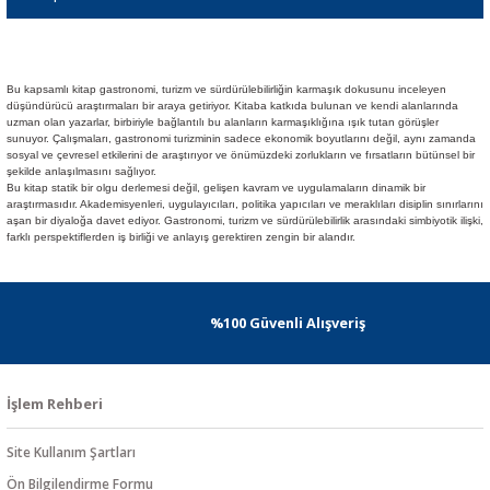
Bu kapsamlı kitap gastronomi, turizm ve sürdürülebilirliğin karmaşık dokusunu inceleyen
düşündürücü araştırmaları bir araya getiriyor. Kitaba katkıda bulunan ve kendi alanlarında
uzman olan yazarlar, birbiriyle bağlantılı bu alanların karmaşıklığına ışık tutan görüşler
sunuyor. Çalışmaları, gastronomi turizminin sadece ekonomik boyutlarını değil, aynı zamanda
sosyal ve çevresel etkilerini de araştırıyor ve önümüzdeki zorlukların ve fırsatların bütünsel bir
şekilde anlaşılmasını sağlıyor.
Bu kitap statik bir olgu derlemesi değil, gelişen kavram ve uygulamaların dinamik bir
araştırmasıdır. Akademisyenleri, uygulayıcıları, politika yapıcıları ve meraklıları disiplin sınırlarını
aşan bir diyaloğa davet ediyor. Gastronomi, turizm ve sürdürülebilirlik arasındaki simbiyotik ilişki,
farklı perspektiflerden iş birliği ve anlayış gerektiren zengin bir alandır.
%100 Güvenli Alışveriş
İşlem Rehberi
Site Kullanım Şartları
Ön Bilgilendirme Formu