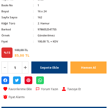
Baskı No
1
Boyut
16 x 24
Sayfa Sayısı
162
Kâğıt Türü
2. Hamur
Barkod
9786052547755
Örnek
Gönderilmez
Fiyat
100,00 TL + KDV
100,00 TL
%15
85,00 TL
Sepete Ekle
Hemen Al
Yorum Yazın
Tavsiye Et
Fiyat Alarmı