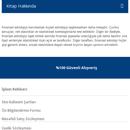
Kitap Hakkında
Finansal astrolojiyi kanıtlamak kişisel astrolojiyi saptamaktan daha kolaydır. Çünkü
sonuçlar, net olasılıklar ve istatistiksel korelasyonlarla test edilebilir. Diğer bir ifadeyle,
finansal astrolojiyi ispat etmek aslında finansal piyasalar aracılığıyla çok daha basittir zira
fiyat verileriyle istatistiksel ilişki açık ve tarafsızdır. Diğer taraftan, finansal astroloji hiçbir
şeyi garanti etmez, ancak olasılıklara dayalı olarak kişinin başarı şansını artırabilir.
%100 Güvenli Alışveriş
İşlem Rehberi
Site Kullanım Şartları
Ön Bilgilendirme Formu
Mesafeli Satış Sözleşmesi
Üyelik Sözleşmesi