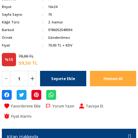
Boyut
16x24
Sayfa Sayısı
70
Kâğıt Türü
2. hamur
Barkod
9786052549094
Örnek
Gönderilmez
Fiyat
70,00 TL + KDV
70,00 TL
%15
59,50 TL
Sepete Ekle
Hemen Al
Yorum Yazın
Tavsiye Et
Fiyat Alarmı
Kitap Hakkında