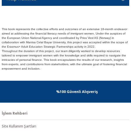
This book represents the collective efforts and outcomes of an extensive 18-month endeavor
aimed at addressing the financial literacy needs of immigrant women. Under the auspices of
the European Union National Agency and coordinated by Prios Vest AS (Norway) in
collaboration with Manisa Celal Bayar University, this project was accepted within the scope of
the Erasmus+ Adult Education Strategic Partnerships activity in 2022.
Throughout the duration of this project, our team diligently worked to develop resources
tailored to empower immigrant women with the knowledge and skills required to navigate the
intricacies of personal finance. This book encapsulates the results of our research, insights
from experts, and contributions from stakeholders, with the ultimate goal of fostering financial
empowerment and inclusion.
%100 Güvenli Alışveriş
İşlem Rehberi
Site Kullanım Şartları