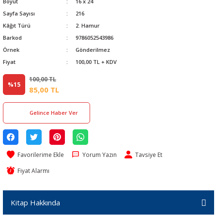
Boyut
16 x 24
Sayfa Sayısı
216
Kâğıt Türü
2. Hamur
Barkod
9786052543986
Örnek
Gönderilmez
Fiyat
100,00 TL + KDV
100,00 TL
%15
85,00 TL
Gelince Haber Ver
Yorum Yazın
Tavsiye Et
Fiyat Alarmı
Kitap Hakkında