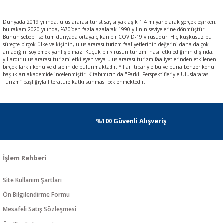
Dünyada 2019 yılında, uluslararası turist sayısı yaklaşık 1.4 milyar olarak gerçekleşirken,
bu rakam 2020 yılında, %70’den fazla azalarak 1990 yılının seviyelerine dönmüştür.
Bunun sebebi ise tüm dünyada ortaya çıkan bir COVID-19 virüsüdür. Hiç kuşkusuz bu
süreçte birçok ülke ve kişinin, uluslararası turizm faaliyetlerinin değerini daha da çok
anladığını söylemek yanlış olmaz. Küçük bir virüsün turizmi nasıl etkilediğinin dışında,
yıllardır uluslararası turizmi etkileyen veya uluslararası turizm faaliyetlerinden etkilenen
birçok farklı konu ve disiplin de bulunmaktadır. Yıllar itibariyle bu ve buna benzer konu
başlıkları akademide incelenmiştir. Kitabımızın da "Farklı Perspektifleriyle Uluslararası
Turizm” başlığıyla literatüre katkı sunması beklenmektedir.
%100 Güvenli Alışveriş
İşlem Rehberi
Site Kullanım Şartları
Ön Bilgilendirme Formu
Mesafeli Satış Sözleşmesi