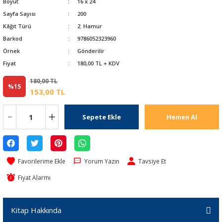
Boyut
16 x 24
Sayfa Sayısı
200
Kâğıt Türü
2. Hamur
Barkod
9786052323960
Örnek
Gönderilir
Fiyat
180,00 TL + KDV
180,00 TL
%15
153,00 TL
Sepete Ekle
Hemen Al
Yorum Yazın
Tavsiye Et
Fiyat Alarmı
Kitap Hakkında