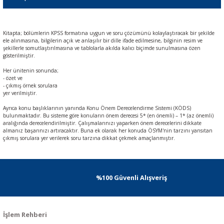
Kitapta; bölümlerin KPSS formatına uygun ve soru çözümünü kolaylaştıracak bir şekilde
ele alınmasına, bilgilerin açık ve anlaşılır bir dille ifade edilmesine, bilginin resim ve
şekillerle somutlaştırılmasına ve tablolarla akılda kalıcı biçimde sunulmasına özen
gösterilmiştir.
Her ünitenin sonunda;
- özet ve
- çıkmış örnek sorulara
yer verilmiştir.
Ayrıca konu başlıklarının yanında Konu Önem Derecelendirme Sistemi (KÖDS)
bulunmaktadır. Bu sisteme göre konuların önem derecesi 5* (en önemli) – 1* (az önemli)
aralığında derecelendirilmiştir. Çalışmalarınızı yaparken önem derecelerini dikkate
almanız başarınızı artıracaktır. Buna ek olarak her konuda ÖSYM'nin tarzını yansıtan
çıkmış sorulara yer verilerek soru tarzına dikkat çekmek amaçlanmıştır.
%100 Güvenli Alışveriş
İşlem Rehberi