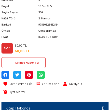
Boyut
19,5 x 27,5
Sayfa Sayısı
336
Kâğıt Türü
2. Hamur
Barkod
9786052545249
Örnek
Gönderilmez
Fiyat
80,00 TL + KDV
80,00 TL
%15
68,00 TL
Gelince Haber Ver
Yorum Yazın
Tavsiye Et
Fiyat Alarmı
Kitap Hakkında