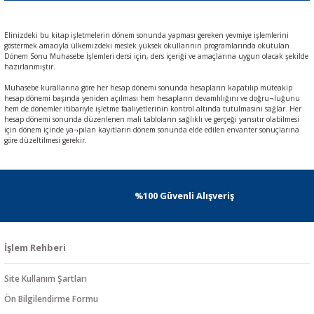
Elinizdeki bu kitap işletmelerin dönem sonunda yapması gereken yevmiye işlemlerini
göstermek amacıyla ülkemizdeki meslek yüksek okullarının programlarında okutulan
Dönem Sonu Muhasebe İşlemleri dersi için, ders içeriği ve amaçlarına uygun olacak şekilde
hazırlanmıştır.
Muhasebe kurallarına göre her hesap dönemi sonunda hesapların kapatılıp müteakip
hesap dönemi başında yeniden açılması hem hesapların devamlılığını ve doğru¬luğunu
hem de dönemler itibariyle işletme faaliyetlerinin kontrol altında tutulmasını sağlar. Her
hesap dönemi sonunda düzenlenen mali tabloların sağlıklı ve gerçeği yansıtır olabilmesi
için dönem içinde ya¬pılan kayıtların dönem sonunda elde edilen envanter sonuçlarına
göre düzeltilmesi gerekir.
%100 Güvenli Alışveriş
İşlem Rehberi
Site Kullanım Şartları
Ön Bilgilendirme Formu