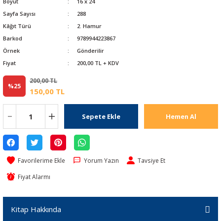
Boyut
16 x 24
Sayfa Sayısı
288
Kâğıt Türü
2. Hamur
Barkod
9789944223867
Örnek
Gönderilir
Fiyat
200,00 TL + KDV
200,00 TL
%25
150,00 TL
Sepete Ekle
Hemen Al
Yorum Yazın
Tavsiye Et
Fiyat Alarmı
Kitap Hakkında