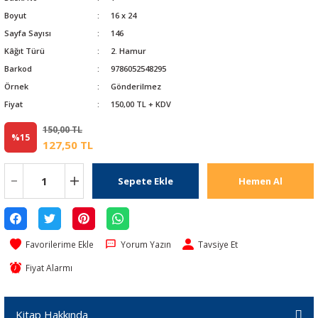
Boyut
16 x 24
Sayfa Sayısı
146
Kâğıt Türü
2. Hamur
Barkod
9786052548295
Örnek
Gönderilmez
Fiyat
150,00 TL + KDV
150,00 TL
%15
127,50 TL
Sepete Ekle
Hemen Al
Yorum Yazın
Tavsiye Et
Fiyat Alarmı
Kitap Hakkında