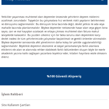
Yetkililer yaşanması muhtemel olan depremler öncesinde şehirlerin deprem risklerini
azaltmak zorundadır. Topyekûn bu çalışmalara hız verilerek riskli yapıların belirlenmesi
ve dönüşümü sağlanmalıdır. Bu dönüşüm bina bazında değil, devlet yetkisi ile ada veya
mahalle bazında planlanmalıdır. Böylece depremler neticesinde hasar alan veya göçen bina
sayısı, can ve mal kayıpları azalacak ve ortaya çıkması muhtemel olan fatura makul
seviyelerde kalacaktır. Bu yüzden ülkemiz için bir beka sorunu olan depremlere karşı
devlet iradesi ile tüm şehirlerimizde çalışmalar başlatılmalı ve gerekli önlemler alınmalıdır.
Böylece depremler sonrasında afet yönetiminin daha kolay bir şekilde uygulanabilirliği
sağlanmalıdır. Böylelikle depremin ekonomik ve sosyal yansımalarıyla farklı alanlara
etkilerini ele alan ve alanında rehber olabilecek farklı bölümlerden oluşan böyle bir eserle
akademik yazına katkı sağlayan yazarlara teşekkür eder, kitabın hayırlara vesile olmasını
dileriz.
%100 Güvenli Alışveriş
İşlem Rehberi
Site Kullanım Şartları