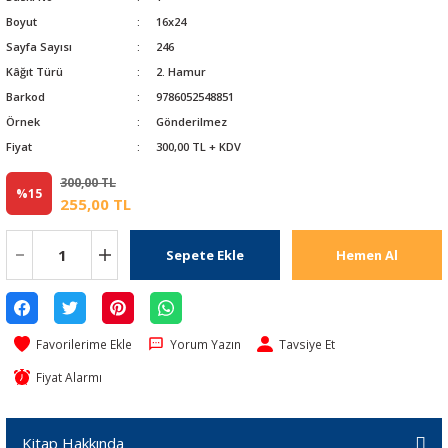
Boyut
16x24
Sayfa Sayısı
246
Kâğıt Türü
2. Hamur
Barkod
9786052548851
Örnek
Gönderilmez
Fiyat
300,00 TL + KDV
300,00 TL
%15
255,00 TL
Sepete Ekle
Hemen Al
Yorum Yazın
Tavsiye Et
Fiyat Alarmı
Kitap Hakkında