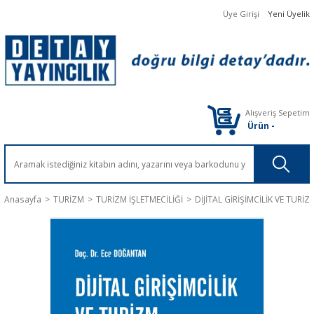
Üye Girişi
Yeni Üyelik
Alışveriş Sepetim
Ürün
-
Anasayfa
TURİZM
TURİZM İŞLETMECİLİĞİ
DİJİTAL GİRİŞİMCİLİK VE TURİZ