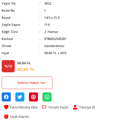
Yayın Yılı
2022
Baskı No
1
Boyut
14,5 x 21,5
Sayfa Sayısı
114
Kâğıt Türü
2. Hamur
Barkod
9786052545201
Örnek
Gönderilmez
Fiyat
50,00 TL + KDV
50,00 TL
%15
42,50 TL
Gelince Haber Ver
Yorum Yazın
Tavsiye Et
Fiyat Alarmı