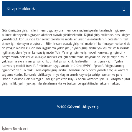
Kitap Hakkında
Günümüzün girişimcileri, hem uygulayıcılar hem de akademisyenler tarafından giderek
bilimsel deneylerle uğraşan aktörler olarak görülmektedir. Dijital girişimciler de, nasıl değer
yaratılacağı konusunda benzersiz teoriler ve modeller üretir ve ardından hipotezlerini test
etmek için deneyler oluşturur. Bilim insanı olarak girişimci modelini benimseyen ve belki de
en yaygın olarak kullanılan uygulama yaklaşımı, "yalın girişimcilik yaklaşımı” ve bununla
ilgili araç olan "yalın kanvas iş modeli”dir. Yalın girişim ve iş modeli kanvası, girişimcilik
programları, dersleri ve kuluçka merkezleri için artık temel kaynak haline gelmiştir. Yalın
yaklaşımla ele alınan girişimcilik, dijital girişimcilik faaliyetlerini tartışmak için "yalın
kanvas iş modeli tuvali”, "minimum uygulanabilir ürün (MVP)”, "pivot”, "doğrulanmış
öğrenme” dahil olmak üzere dijital girişimcilik literatürüne bir dizi yararlı araç ve kavram
sağlamaktadır. Bununla birlikte yalın yaklaşım sınırlı kaynağa sahip, zaman ve para
israfının ölümcül olabileceği dijital girişimlerde büyük önem kazanmıştır. Bu kitapta dijital
girişimcilik, yalın yaklaşımla ele alınmakta ve turizm perspektifinden aktarılmaktadır.
%100 Güvenli Alışveriş
İşlem Rehberi