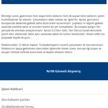
Bilindiği üzere, gastronomi hem sosyal bilim dallarını hem de sayısal bilim dallarını içeren
multidisipliner bir alandır. Çalışmaların odak noktası ise "gıda”dır. Ayrıca, günümüz
dünyasında beslenme giderek daha fazla önem kazanmıştır. Şüphesiz ki sağlıklı gıdalar
arasında özellikle balık ve ürünleri önemli bir yer tutmaktadır. Bu kitapta balığın her
yönüyle ele alınması amaçlanmıştır. Ayrıca 3,5 (Van Gölü, Van Denizi) tarafı denizlerle
çevrili olan ülkemizde, balık aynı zamanda adeta bir kültür temsilcisidir. Kitabı lütfen bu
çerçevede keyifle okuyun…
Kitabımızdaki 12 bölüm toplam 14 akademisyenin özverili çalışmaları ile hazırlanmıştır.
Kitabımızın başta gastronomi alanındaki öğrenciler olmak üzere, konuya ilgi duyan ve
okuyan herkese katkıda bulunması ve faydalı olmasını dileriz.
%100 Güvenli Alışveriş
İşlem Rehberi
Site Kullanım Şartları
Ön Bilgilendirme Formu