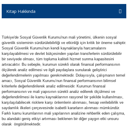
Kitap Hakkında
Türkiye'de Sosyal Güvenlik Kurumu'nun mali yönetimi, ülkenin sosyal
güvenlik sisteminin sürdürülebilirliği ve etkinliği için kritik bir öneme sahiptir.
Sosyal Güvenlik Kurumu'nun kendi kaynaklarıyla harcamalarını
karşılayabilmesi ve devlet bütçesinden yapılan transferlerin sürdürülebilir
bir seviyede olması, tüm topluma kaliteli hizmet sunma kapasitesini
artıracaktır. Bu sebeple, kurumun sürekli olarak finansal performansının
ölçülerek analiz edilmesi ve ilgili paydaşlara sunularak geliştirici
değerlendirmelerin yapılması gerekmektedir. Dolayısıyla, çalışmanın temel
amacı, Sosyal Güvenlik Kurumu’nun finansal performansının bilimsel
kriterlerle değerlendirilerek analiz edilmesidir. Kurumun finansal
performansının ve mali yapısının sürekli analiz edilerek ölçülmesi ve
değerlendirilmesi ile kamu kaynaklarının rasyonel bir şekilde kullanılması,
karşılaşılabilecek risklere karşı önlemlerin alınması, hesap verilebilirlik ve
saydamlık ilkeleri çerçevesinde isabetli kararların alınması mümkündür.
Farklı kamu kurumlarının mali yapılarının analizine rehberlik eden çalışma,
bu alandaki geniş etkiyi artırması beklenen bir diğer yaygın etki unsuru
olarak öngörülmektedir.