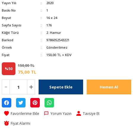
Yayın Yılı
2020
Baskı No
1
Boyut
16 x 24
Sayfa Sayısı
176
Kâğıt Türü
2. Hamur
Barkod
9786052543221
Örnek
Gönderilmez
Fiyat
150,00 TL + KDV
150,00 TL
%50
75,00 TL
Sepete Ekle
Hemen Al
Yorum Yazın
Tavsiye Et
Fiyat Alarmı