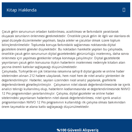
Kitap Hakkında
Çocuk gelin sorununun ortadan kaldırılması, azaltılması ve farkındalık yaratılarak
oluşacak sorunların önlenmesi gerekmektedir. Öncelikle çocuk gelin ile ilgili var olanlara ek
yasal düzeyde düzenlemeler yapılmalı, başta aileler ve çocuklar olmak üzere toplum
bilinçlendirilmelidir. Toplumda konuya farkındalık sağlanması noktasında dijital
gazetelere önemli görevler düşmektedir. Bu noktadan hareketle yapılan bu çalışmada,
öncelikle çocuk gelin sorununun dijital gazetelerdeki görünürlüğü incelenmiş, daha sonra
önlenmesi için yapılması gerekenler ortaya konmaya çalışılmıştır. Dijital gazetelerde
yayınlanan çocuk gelin konusuna ilişkin haberlerin incelenmesi nedeniyle kitabın alan
yazına önemli katkılar sağlayacağı düşünülmektedir.
Çalışmada, Türkiye’de en çok tıklanma rakamına sahip 8 dijital gazete ve online haber
sitelerinden alınan 212 habere ulaşılarak, hem nicel hem de nitel analiz yöntemleri ile
değerlendirilmiştir. Haberler, sayıları üzerinden nicel analiz yapılarak, grafiklerle
değerlendirilerek görselleştirilmiştir. Çalışmanın nitel olarak değerlendirilmesinde ise içerik
analizi tekniği kullanılmış olup, haberlerin kodlanmasında ve değerlendirilmesinde NVIVO
12 Pro programından yararlanılmıştır. Çalışma, dijital gazeteler ve online haber
sitelerindeki yayınlanan haberlerin nitel olarak değerlendirilmesi, nitel içerik analizi
programlarından NVIVO 12 Pro programının kullanıldığı ilk çalışma olması bakımından
önem taşımakta ve alana katkı sağlayacağı düşünülmektedir.
%100 Güvenli Alışveriş