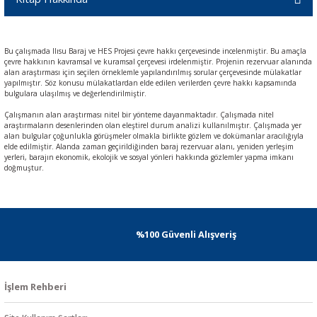
Bu çalışmada Ilısu Baraj ve HES Projesi çevre hakkı çerçevesinde incelenmiştir. Bu amaçla
çevre hakkının kavramsal ve kuramsal çerçevesi irdelenmiştir. Projenin rezervuar alanında
alan araştırması için seçilen örneklemle yapılandırılmış sorular çerçevesinde mülakatlar
yapılmıştır. Söz konusu mülakatlardan elde edilen verilerden çevre hakkı kapsamında
bulgulara ulaşılmış ve değerlendirilmiştir.
Çalışmanın alan araştırması nitel bir yönteme dayanmaktadır. Çalışmada nitel
araştırmaların desenlerinden olan eleştirel durum analizi kullanılmıştır. Çalışmada yer
alan bulgular çoğunlukla görüşmeler olmakla birlikte gözlem ve dokümanlar aracılığıyla
elde edilmiştir. Alanda zaman geçirildiğinden baraj rezervuar alanı, yeniden yerleşim
yerleri, barajın ekonomik, ekolojik ve sosyal yönleri hakkında gözlemler yapma imkanı
doğmuştur.
%100 Güvenli Alışveriş
İşlem Rehberi