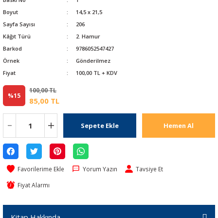
Boyut
14,5 x 21,5
Sayfa Sayısı
206
Kâğıt Türü
2. Hamur
Barkod
9786052547427
Örnek
Gönderilmez
Fiyat
100,00 TL + KDV
100,00 TL
%15
85,00 TL
Sepete Ekle
Hemen Al
Yorum Yazın
Tavsiye Et
Fiyat Alarmı
Kitap Hakkında