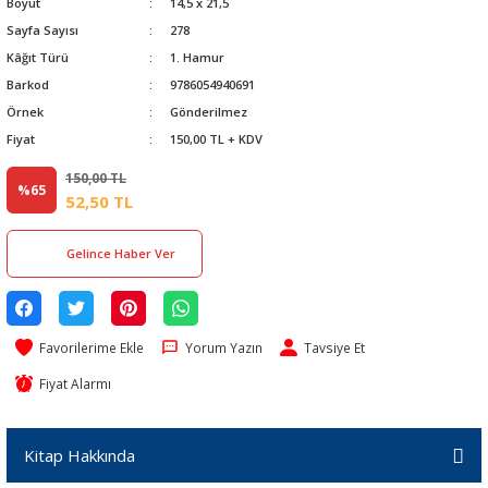
Boyut
14,5 x 21,5
Sayfa Sayısı
278
Kâğıt Türü
1. Hamur
Barkod
9786054940691
Örnek
Gönderilmez
Fiyat
150,00 TL + KDV
150,00 TL
%65
52,50 TL
Gelince Haber Ver
Yorum Yazın
Tavsiye Et
Fiyat Alarmı
Kitap Hakkında