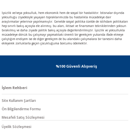
İşsizlik ve/veya yoksulluk, hem ekonomik hem de sosyal bir hastalıktır. İstisnalar dışında
yoksulluğu ziyadesiyle yaşayan topraklarımızda bu hastalıkla mücadeleye dair
araştırmalar yeterince yapılmamıştır. Genelde sosyal politika özelde de istihdam politikaları
hep sınırlı bakış açısıyla ele alınmış; bu alan, iktisat ve finansman tekniklerinden yoksun
bırakılmış ve daha ziyade politik bakış açısıyla değerlendirilmiştir. İşsizlik ve yoksullukla
mücadeleye dönük bu çalışmayı yapmaktaki önemli bir gerekçem yukarıda ifade etmeye
çalıştığım endişem ise de diğer gerekçem de bu alandaki çalışmalara bir tanesini daha
ekleyerek zorluklarla geçen çocukluğuma borcumu ödemektir.
%100 Güvenli Alışveriş
İşlem Rehberi
Site Kullanım Şartları
Ön Bilgilendirme Formu
Mesafeli Satış Sözleşmesi
Üyelik Sözleşmesi